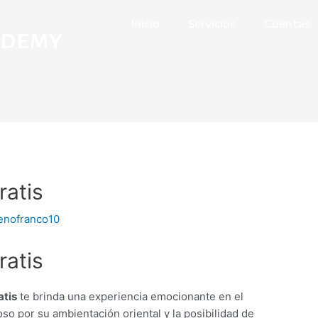
Inicio
Servicios
Cuentas
ademy
ratis
enofranco10
ratis
atis
te brinda una experiencia emocionante en el
o por su ambientación oriental y la posibilidad de