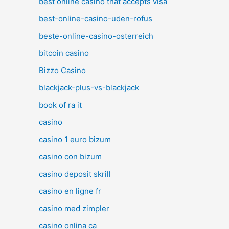
best online casino that accepts visa
best-online-casino-uden-rofus
beste-online-casino-osterreich
bitcoin casino
Bizzo Casino
blackjack-plus-vs-blackjack
book of ra it
casino
casino 1 euro bizum
casino con bizum
casino deposit skrill
casino en ligne fr
casino med zimpler
casino onlina ca