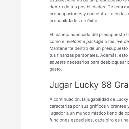
dentro de tus posibilidades. De esta ma
preocupaciones y concentrarte en las 
probabilidades de éxito.
El manejo adecuado del presupuesto t
como el
welcome package
o los
live d
Mantenerte dentro de un presupuesto fi
tus finanzas personales. Además, esto
apuesta
necesarios para desbloquear b
gasto.
Jugar Lucky 88 Gra
A continuación, la jugabilidad de Luck
caracteriza por sus gráficos vibrantes
jugador a un mundo místico lleno de o
funciones especiales, cada giro es una