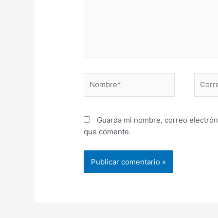
Guarda mi nombre, correo electrón
que comente.