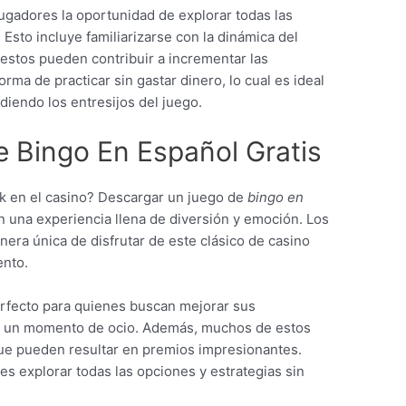
jugadores la oportunidad de explorar todas las
 Esto incluye familiarizarse con la dinámica del
estos pueden contribuir a incrementar las
ma de practicar sin gastar dinero, lo cual es ideal
diendo los entresijos del juego.
 Bingo En Español Gratis
ack en el casino? Descargar un juego de
bingo en
n una experiencia llena de diversión y emoción. Los
era única de disfrutar de este clásico de casino
ento.
erfecto para quienes buscan mejorar sus
de un momento de ocio. Además, muchos de estos
e pueden resultar en premios impresionantes.
des explorar todas las opciones y estrategias sin