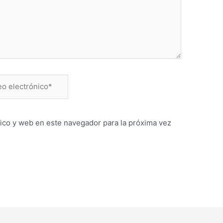
ico y web en este navegador para la próxima vez