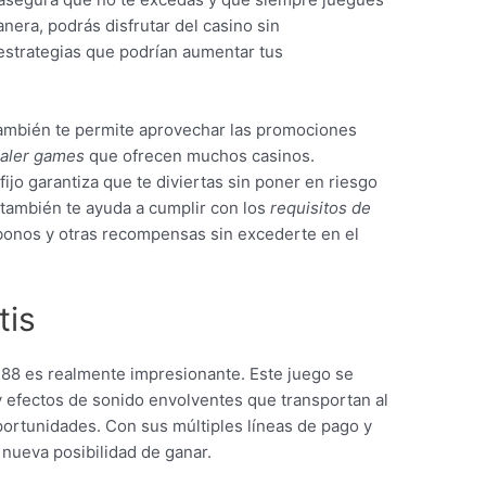
nera, podrás disfrutar del casino sin
estrategias que podrían aumentar tus
ambién te permite aprovechar las promociones
ealer games
que ofrecen muchos casinos.
jo garantiza que te diviertas sin poner en riesgo
 también te ayuda a cumplir con los
requisitos de
onos y otras recompensas sin excederte en el
tis
y 88 es realmente impresionante. Este juego se
 y efectos de sonido envolventes que transportan al
portunidades. Con sus múltiples líneas de pago y
 nueva posibilidad de ganar.