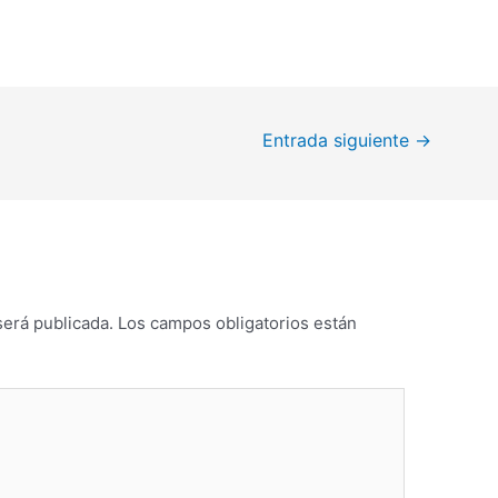
Entrada siguiente
→
será publicada.
Los campos obligatorios están