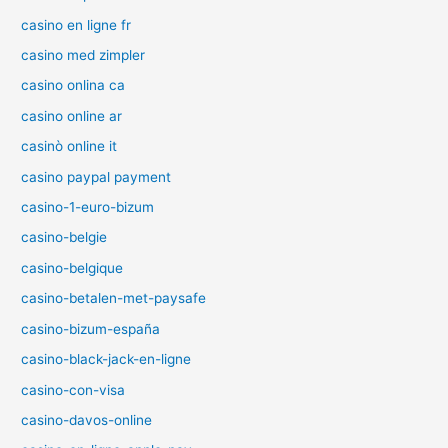
casino en ligne fr
casino med zimpler
casino onlina ca
casino online ar
casinò online it
casino paypal payment
casino-1-euro-bizum
casino-belgie
casino-belgique
casino-betalen-met-paysafe
casino-bizum-españa
casino-black-jack-en-ligne
casino-con-visa
casino-davos-online