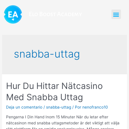
Elo Boost Academy
snabba-uttag
Hur Du Hittar Nätcasino
Med Snabba Uttag
Deja un comentario
/
snabba-uttag
/ Por
nenofranco10
Pengarna I Din Hand Inom 15 Minuter När du letar efter
nätcasinon med snabba uttagsmetoder är det viktigt att välja
rätt plattform för en smidig spelupplevelse. Många spelare