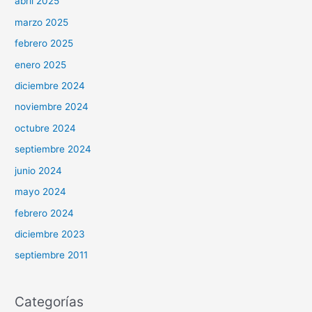
abril 2025
marzo 2025
febrero 2025
enero 2025
diciembre 2024
noviembre 2024
octubre 2024
septiembre 2024
junio 2024
mayo 2024
febrero 2024
diciembre 2023
septiembre 2011
Categorías