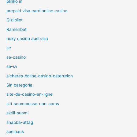
plinko in
prepaid visa card online casino
Qizilbilet
Ramenbet
ricky casino australia
se
se-casino
se-sv
sicheres-online-casino-osterreich
Sin categoría
site-de-casino-en-ligne
siti-scommesse-non-aams
skrill-suomi
snabba-uttag
spelpaus