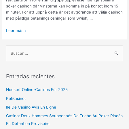
söker casinon där vinsterna kan komma in på kontot inom 15
minuter. För att uppnå detta är det avgörande att välja casinon
med pålitliga betalningslösningar som Swish, …
Leer más »
Entradas recientes
Neosurf Online-Casinos Für 2025
Pelikasinot
Ile De Casino Avis En Ligne
Casino: Deux Hommes Soupçonnés De Triche Au Poker Placés
En Détention Provisoire