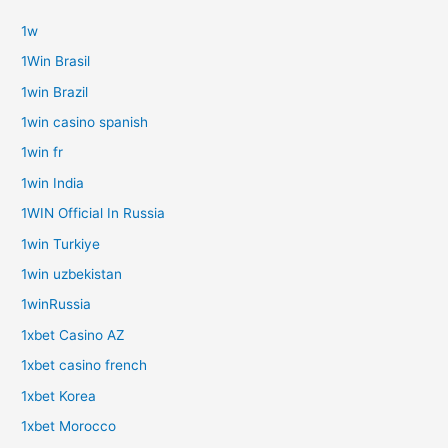
1w
1Win Brasil
1win Brazil
1win casino spanish
1win fr
1win India
1WIN Official In Russia
1win Turkiye
1win uzbekistan
1winRussia
1xbet Casino AZ
1xbet casino french
1xbet Korea
1xbet Morocco