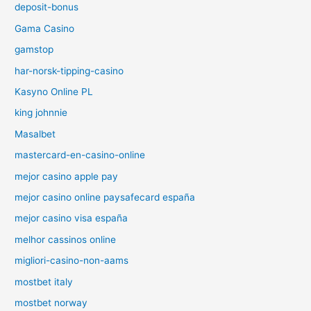
deposit-bonus
Gama Casino
gamstop
har-norsk-tipping-casino
Kasyno Online PL
king johnnie
Masalbet
mastercard-en-casino-online
mejor casino apple pay
mejor casino online paysafecard españa
mejor casino visa españa
melhor cassinos online
migliori-casino-non-aams
mostbet italy
mostbet norway