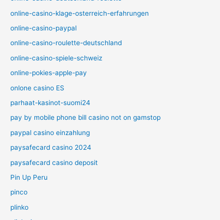
online-casino-klage-osterreich-erfahrungen
online-casino-paypal
online-casino-roulette-deutschland
online-casino-spiele-schweiz
online-pokies-apple-pay
onlone casino ES
parhaat-kasinot-suomi24
pay by mobile phone bill casino not on gamstop
paypal casino einzahlung
paysafecard casino 2024
paysafecard casino deposit
Pin Up Peru
pinco
plinko