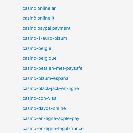
casino online ar
casinò online it
casino paypal payment
casino-1-euro-bizum
casino-belgie
casino-belgique
casino-betalen-met-paysafe
casino-bizum-españa
casino-black-jack-en-ligne
casino-con-visa
casino-davos-online
casino-en-ligne-apple-pay
casino-en-ligne-legal-france