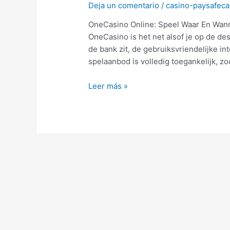
Deja un comentario
/
casino-paysafeca
OneCasino Online: Speel Waar En Wann
OneCasino is het net alsof je op de de
de bank zit, de gebruiksvriendelijke i
spelaanbod is volledig toegankelijk, zod
Leer más »