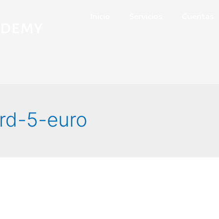
Inicio
Servicios
Cuentas
ademy
rd-5-euro