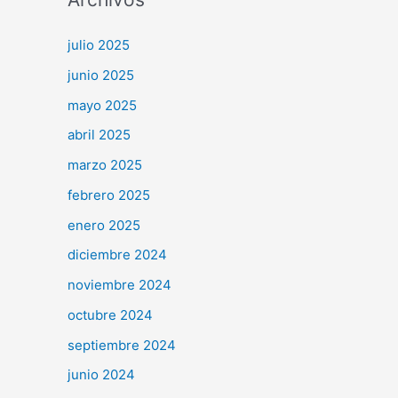
julio 2025
junio 2025
mayo 2025
abril 2025
marzo 2025
febrero 2025
enero 2025
diciembre 2024
noviembre 2024
octubre 2024
septiembre 2024
junio 2024