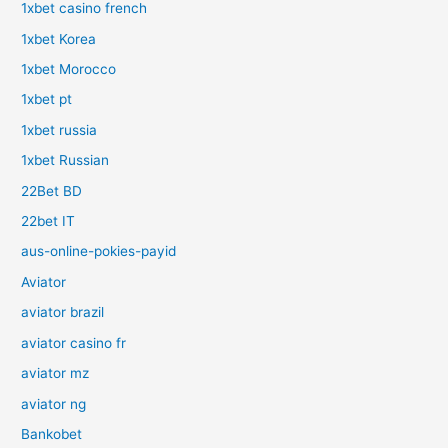
1xbet casino french
1xbet Korea
1xbet Morocco
1xbet pt
1xbet russia
1xbet Russian
22Bet BD
22bet IT
aus-online-pokies-payid
Aviator
aviator brazil
aviator casino fr
aviator mz
aviator ng
Bankobet