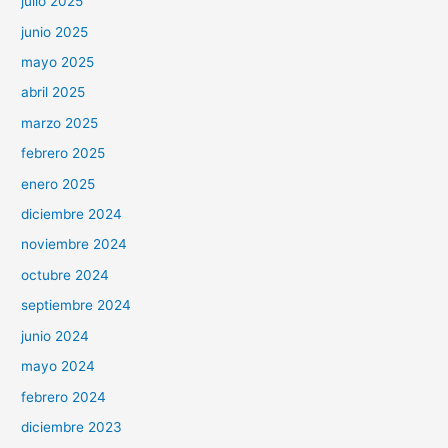
julio 2025
junio 2025
mayo 2025
abril 2025
marzo 2025
febrero 2025
enero 2025
diciembre 2024
noviembre 2024
octubre 2024
septiembre 2024
junio 2024
mayo 2024
febrero 2024
diciembre 2023