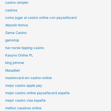
casino-zimpler
casinos
como jugar al casino online con paysafecard
deposit-bonus
Gama Casino
gamstop
har-norsk-tipping-casino
Kasyno Online PL
king johnnie
Masalbet
mastercard-en-casino-online
mejor casino apple pay
mejor casino online paysafecard españa
mejor casino visa españa
melhor cassinos online