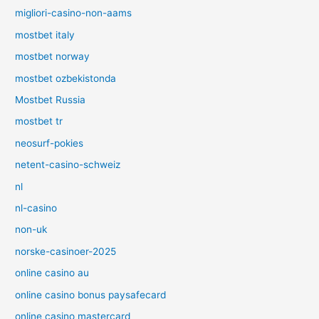
migliori-casino-non-aams
mostbet italy
mostbet norway
mostbet ozbekistonda
Mostbet Russia
mostbet tr
neosurf-pokies
netent-casino-schweiz
nl
nl-casino
non-uk
norske-casinoer-2025
online casino au
online casino bonus paysafecard
online casino mastercard