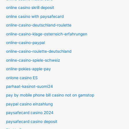
online casino skrill deposit
online casino with paysafecard
online-casino-deutschland-roulette
online-casino-klage-osterreich-erfahrungen
online-casino-paypal
online-casino-roulette-deutschland
online-casino-spiele-schweiz
online-pokies-apple-pay
onlone casino ES
parhaat-kasinot-suomi24
pay by mobile phone bill casino not on gamstop
paypal casino einzahlung
paysafecard casino 2024
paysafecard casino deposit