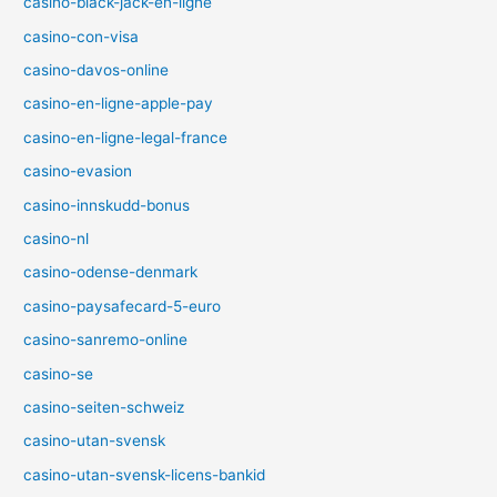
casino-black-jack-en-ligne
casino-con-visa
casino-davos-online
casino-en-ligne-apple-pay
casino-en-ligne-legal-france
casino-evasion
casino-innskudd-bonus
casino-nl
casino-odense-denmark
casino-paysafecard-5-euro
casino-sanremo-online
casino-se
casino-seiten-schweiz
casino-utan-svensk
casino-utan-svensk-licens-bankid