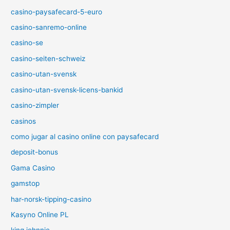
casino-paysafecard-5-euro
casino-sanremo-online
casino-se
casino-seiten-schweiz
casino-utan-svensk
casino-utan-svensk-licens-bankid
casino-zimpler
casinos
como jugar al casino online con paysafecard
deposit-bonus
Gama Casino
gamstop
har-norsk-tipping-casino
Kasyno Online PL