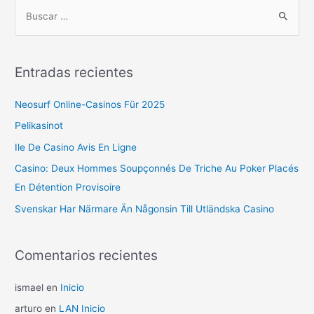
Entradas recientes
Neosurf Online-Casinos Für 2025
Pelikasinot
Ile De Casino Avis En Ligne
Casino: Deux Hommes Soupçonnés De Triche Au Poker Placés
En Détention Provisoire
Svenskar Har Närmare Än Någonsin Till Utländska Casino
Comentarios recientes
ismael
en
Inicio
arturo
en
LAN Inicio