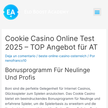
Elo Boost Academy
Cookie Casino Online Test
2025 – TOP Angebot für AT
Deja un comentario
/
beste-online-casino-osterreich
/ Por
nenofranco10
Bonusprogramm Für Neulinge
Und Profis
Boni sind die perfekte Gelegenheit für Internet Casinos,
Glücksspieler zum Spielen anzulocken. Das Cookie Casino
bietet ein beeindruckendes Bonusprogramm für Neulinge und
erfahrene Spieler, um die Spielerbasis zu erweitern und die