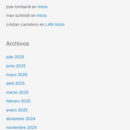
jose lombardi
en
Inicio
max schmidt
en
Inicio
cristian carretero
en
LAN Inicio
Archivos
julio 2025
junio 2025
mayo 2025
abril 2025
marzo 2025
febrero 2025
enero 2025
diciembre 2024
noviembre 2024