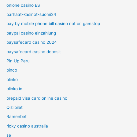
onlone casino ES
parhaat-kasinot-suomi24
pay by mobile phone bill casino not on gamstop
paypal casino einzahlung
paysafecard casino 2024
paysafecard casino deposit
Pin Up Peru
pinco
plinko
plinko in
prepaid visa card online casino
Qizilbilet
Ramenbet
ricky casino australia
se