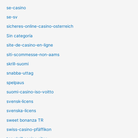
se-casino
se-sv
sicheres-online-casino-osterreich
Sin categoría
site-de-casino-en-ligne
siti-scommesse-non-aams
skrill-suomi
snabba-uttag
spelpaus
suomi-casino-iso-voitto
svensk-licens
svenska-licens
sweet bonanza TR
swiss-casino-pfäffikon