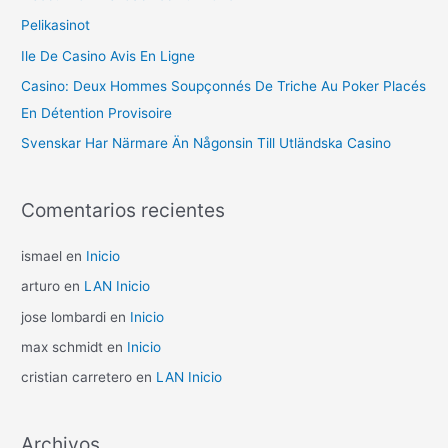
Pelikasinot
Ile De Casino Avis En Ligne
Casino: Deux Hommes Soupçonnés De Triche Au Poker Placés
En Détention Provisoire
Svenskar Har Närmare Än Någonsin Till Utländska Casino
Comentarios recientes
ismael
en
Inicio
arturo
en
LAN Inicio
jose lombardi
en
Inicio
max schmidt
en
Inicio
cristian carretero
en
LAN Inicio
Archivos