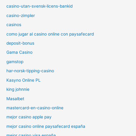
casino-utan-svensk-licens-bankid
casino-zimpler
casinos
como jugar al casino online con paysafecard
deposit-bonus
Gama Casino
gamstop
har-norsk-tipping-casino
Kasyno Online PL
king johnnie
Masalbet
mastercard-en-casino-online
mejor casino apple pay
mejor casino online paysafecard españa
mejor casino visa españa