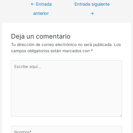
←
Entrada
Entrada siguiente
anterior
→
Deja un comentario
Tu dirección de correo electrónico no será publicada.
Los
campos obligatorios están marcados con
*