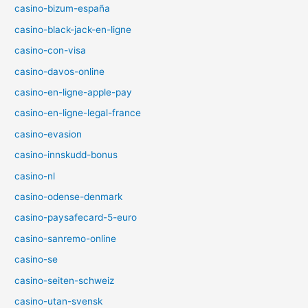
casino-bizum-españa
casino-black-jack-en-ligne
casino-con-visa
casino-davos-online
casino-en-ligne-apple-pay
casino-en-ligne-legal-france
casino-evasion
casino-innskudd-bonus
casino-nl
casino-odense-denmark
casino-paysafecard-5-euro
casino-sanremo-online
casino-se
casino-seiten-schweiz
casino-utan-svensk