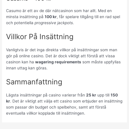
Casumo är ett av de där nätcasinon som har allt. Med en
minsta insättning på
100 kr
, får spelare tillgång till en rad spel
och potentiella
progressive jackpots
.
Villkor På Insättning
Vanligtvis är det inga direkta villkor på insättningar som man
gör på online casino. Det är dock viktigt att förstå att vissa
casinon kan ha
wagering requirements
som måste uppfyllas
innan uttag kan göras.
Sammanfattning
Lägsta insättningar på casino varierar från
25 kr
upp till
150
kr
. Det är viktigt att välja ett casino som erbjuder en insättning
som passar din budget och spelbehov, samt att förstå
eventuella
villkor
kopplade till insättningen.