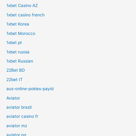
1xbet Casino AZ
1xbet casino french
1xbet Korea
1xbet Morocco
1xbet pt
1xbet russia
1xbet Russian
22Bet BD
22bet IT
aus-online-pokies-payid
Aviator
aviator brazil
aviator casino fr
aviator mz
aviator ng