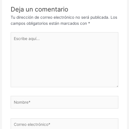
Deja un comentario
Tu dirección de correo electrónico no será publicada.
Los
campos obligatorios están marcados con
*