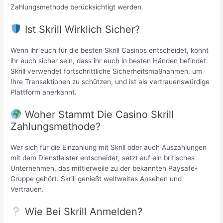
Zahlungsmethode berücksichtigt werden.
Ist Skrill Wirklich Sicher?
Wenn ihr euch für die besten Skrill Casinos entscheidet, könnt
ihr euch sicher sein, dass ihr euch in besten Händen befindet.
Skrill verwendet fortschrittliche Sicherheitsmaßnahmen, um
Ihre Transaktionen zu schützen, und ist als vertrauenswürdige
Plattform anerkannt.
Woher Stammt Die Casino Skrill
Zahlungsmethode?
Wer sich für die Einzahlung mit Skrill oder auch Auszahlungen
mit dem Dienstleister entscheidet, setzt auf ein britisches
Unternehmen, das mittlerweile zu der bekannten Paysafe-
Gruppe gehört. Skrill genießt weltweites Ansehen und
Vertrauen.
Wie Bei Skrill Anmelden?