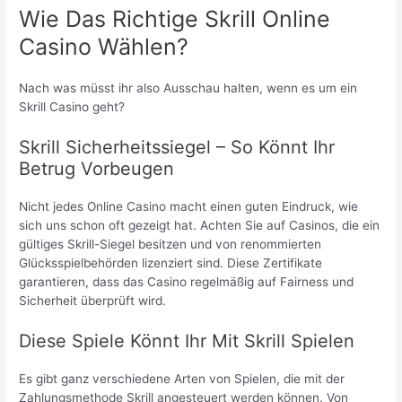
Wie Das Richtige Skrill Online
Casino Wählen?
Nach was müsst ihr also Ausschau halten, wenn es um ein
Skrill Casino geht?
Skrill Sicherheitssiegel – So Könnt Ihr
Betrug Vorbeugen
Nicht jedes Online Casino macht einen guten Eindruck, wie
sich uns schon oft gezeigt hat. Achten Sie auf Casinos, die ein
gültiges Skrill-Siegel besitzen und von renommierten
Glücksspielbehörden lizenziert sind. Diese Zertifikate
garantieren, dass das Casino regelmäßig auf Fairness und
Sicherheit überprüft wird.
Diese Spiele Könnt Ihr Mit Skrill Spielen
Es gibt ganz verschiedene Arten von Spielen, die mit der
Zahlungsmethode Skrill angesteuert werden können. Von