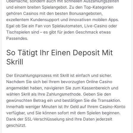
Oberfläche, sondern auch mit schnellen Auszahlungszeiten
und einem breiten Spielangebot. Zu den Top-Kategorien
gehören Casinos mit den besten Bonusangeboten,
exzellentem Kundensupport und innovativen mobilen Apps.
Egal ob Sie ein Fan von Spielautomaten, Live-Casino oder
Tischspielen sind – es gibt für jeden Geschmack etwas
Passendes.
So Tätigt Ihr Einen Deposit Mit
Skrill
Der Einzahlungsprozess mit Skrill ist einfach und sicher.
Nachdem Sie sich bei Ihrem bevorzugten Online Casino
angemeldet haben, navigieren Sie zum Kassenbereich und
wählen Skrill als Ihre Zahlungsmethode. Geben Sie den
gewünschten Betrag ein und bestätigen Sie die Transaktion.
Innerhalb weniger Minuten ist Ihr Geld auf Ihrem Casino-Konto
verfügbar, und Sie können sofort mit dem Spielen beginnen.
Dank der SSL-Verschlüsselung sind Ihre Daten jederzeit
geschützt.