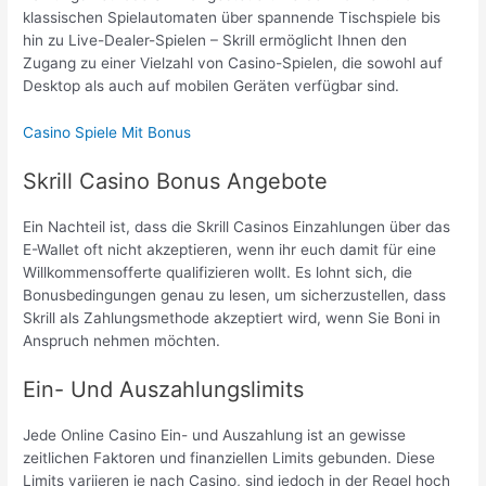
klassischen Spielautomaten über spannende Tischspiele bis
hin zu Live-Dealer-Spielen – Skrill ermöglicht Ihnen den
Zugang zu einer Vielzahl von Casino-Spielen, die sowohl auf
Desktop als auch auf mobilen Geräten verfügbar sind.
Casino Spiele Mit Bonus
Skrill Casino Bonus Angebote
Ein Nachteil ist, dass die Skrill Casinos Einzahlungen über das
E-Wallet oft nicht akzeptieren, wenn ihr euch damit für eine
Willkommensofferte qualifizieren wollt. Es lohnt sich, die
Bonusbedingungen genau zu lesen, um sicherzustellen, dass
Skrill als Zahlungsmethode akzeptiert wird, wenn Sie Boni in
Anspruch nehmen möchten.
Ein- Und Auszahlungslimits
Jede Online Casino Ein- und Auszahlung ist an gewisse
zeitlichen Faktoren und finanziellen Limits gebunden. Diese
Limits variieren je nach Casino, sind jedoch in der Regel hoch