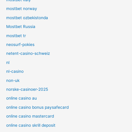
mostbet norway
mostbet ozbekistonda
Mostbet Russia
mostbet tr
neosurf-pokies
netent-casino-schweiz
nl
nl-casino
non-uk
norske-casinoer-2025
online casino au
online casino bonus paysafecard
online casino mastercard
online casino skrill deposit