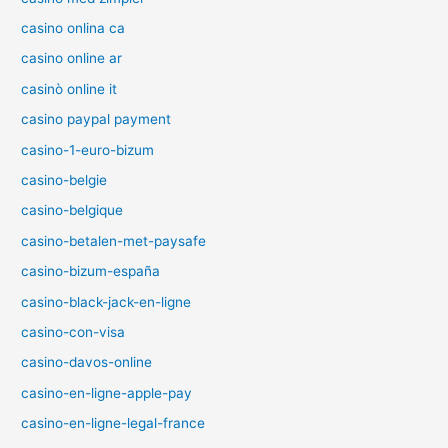
casino onlina ca
casino online ar
casinò online it
casino paypal payment
casino-1-euro-bizum
casino-belgie
casino-belgique
casino-betalen-met-paysafe
casino-bizum-españa
casino-black-jack-en-ligne
casino-con-visa
casino-davos-online
casino-en-ligne-apple-pay
casino-en-ligne-legal-france