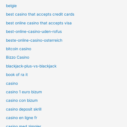
belgie
best casino that accepts credit cards
best online casino that accepts visa
best-online-casino-uden-rofus
beste-online-casino-osterreich
bitcoin casino
Bizzo Casino
blackjack-plus-vs-blackjack
book of ra it
casino
casino 1 euro bizum
casino con bizum
casino deposit skrill
casino en ligne fr
casino med zimpler