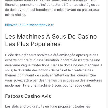
financier, permettant ainsi de tester différentes stratégies et
de découvrir ce qui fonctionne le mieux avant de passer aux
mises réelles.
Bienvenue Sur Raconterlavie.fr
Les Machines À Sous De Casino
Les Plus Populaires
L’idée des créneaux horaires a été envisagée après que des
experts ont craint qu’une libération incontrôlée n’entraîne une
deuxième vague d’infections. Dans le domaine des machines à
sous, la diversité des options de paris et la créativité des
thèmes continuent de captiver l’attention des joueurs. Que
vous soyez attiré par des thèmes classiques ou des aventures
modernes, il y a une machine à sous pour chaque goût.
Fatboss Casino Avis
Les slots android gratuits en ligne proposent toutes les