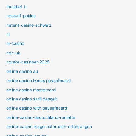
mostbet tr
neosurf-pokies
netent-casino-schweiz
nl
nl-casino
non-uk
norske-casinoer-2025
online casino au
online casino bonus paysafecard
online casino mastercard
online casino skrill deposit
online casino with paysafecard
online-casino-deutschland-roulette
online-casino-klage-osterreich-erfahrungen
online-casino-paypal