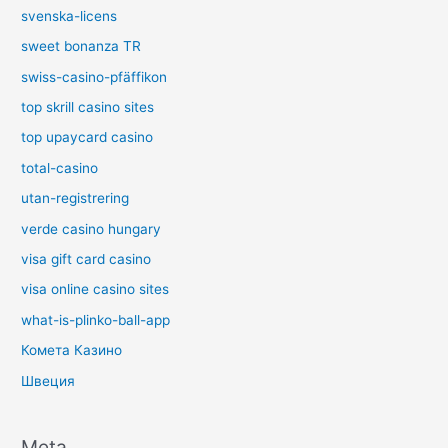
svenska-licens
sweet bonanza TR
swiss-casino-pfäffikon
top skrill casino sites
top upaycard casino
total-casino
utan-registrering
verde casino hungary
visa gift card casino
visa online casino sites
what-is-plinko-ball-app
Комета Казино
Швеция
Meta