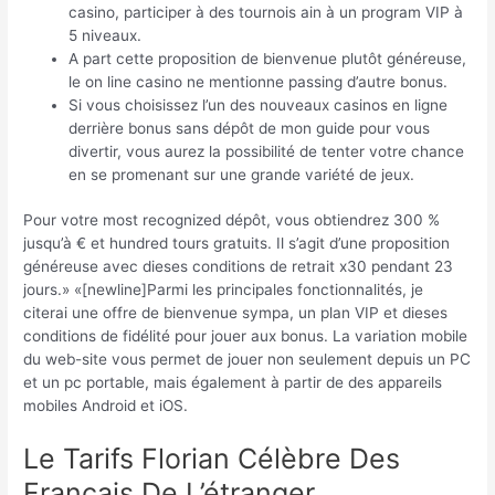
casino, participer à des tournois ain à un program VIP à
5 niveaux.
A part cette proposition de bienvenue plutôt généreuse,
le on line casino ne mentionne passing d’autre bonus.
Si vous choisissez l’un des nouveaux casinos en ligne
derrière bonus sans dépôt de mon guide pour vous
divertir, vous aurez la possibilité de tenter votre chance
en se promenant sur une grande variété de jeux.
Pour votre most recognized dépôt, vous obtiendrez 300 %
jusqu’à € et hundred tours gratuits. Il s’agit d’une proposition
généreuse avec dieses conditions de retrait x30 pendant 23
jours.» «[newline]Parmi les principales fonctionnalités, je
citerai une offre de bienvenue sympa, un plan VIP et dieses
conditions de fidélité pour jouer aux bonus. La variation mobile
du web-site vous permet de jouer non seulement depuis un PC
et un pc portable, mais également à partir de des appareils
mobiles Android et iOS.
Le Tarifs Florian Célèbre Des
Français De L’étranger