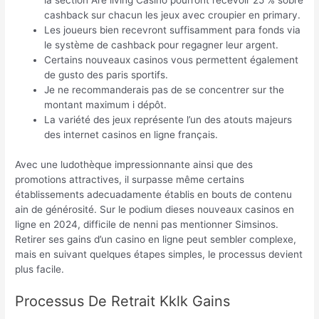
la section Are living Casino pourront recevoir 25 % sobre
cashback sur chacun les jeux avec croupier en primary.
Les joueurs bien recevront suffisamment para fonds via
le système de cashback pour regagner leur argent.
Certains nouveaux casinos vous permettent également
de gusto des paris sportifs.
Je ne recommanderais pas de se concentrer sur the
montant maximum i dépôt.
La variété des jeux représente l’un des atouts majeurs
des internet casinos en ligne français.
Avec une ludothèque impressionnante ainsi que des
promotions attractives, il surpasse même certains
établissements adecuadamente établis en bouts de contenu
ain de générosité. Sur le podium dieses nouveaux casinos en
ligne en 2024, difficile de nenni pas mentionner Simsinos.
Retirer ses gains d’un casino en ligne peut sembler complexe,
mais en suivant quelques étapes simples, le processus devient
plus facile.
Processus De Retrait Kklk Gains