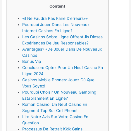
Content
«il Ne Faudra Pas Faire D’erreurs»»
Pourquoi Jouer Dans Les Nouveaux
Internet Casinos En Ligne?
Les Casinos Sobre Ligne Offrent-ils Dieses
Expériences De Jeu Responsables?
Avantages» «De Jouer Dans De Nouveaux
Casinos
Bonus Vip
Conclusion: Optez Pour Un Neuf Casino En
Ligne 2024
Casinos Mobile Phones: Jouez Où Que
Vous Soyez!
Pourquoi Choisir Un Nouveau Gambling
Establishment En Ligne?
Roman Casino: Un Neuf Casino En
Segment Top Sur Cell Phone!
Lire Notre Avis Sur Votre Casino En
Question
Processus De Retrait Kklk Gains