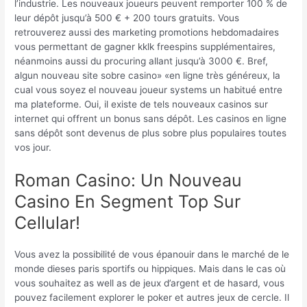
l’industrie. Les nouveaux joueurs peuvent remporter 100 % de
leur dépôt jusqu’à 500 € + 200 tours gratuits. Vous
retrouverez aussi des marketing promotions hebdomadaires
vous permettant de gagner kklk freespins supplémentaires,
néanmoins aussi du procuring allant jusqu’à 3000 €. Bref,
algun nouveau site sobre casino» «en ligne très généreux, la
cual vous soyez el nouveau joueur systems un habitué entre
ma plateforme. Oui, il existe de tels nouveaux casinos sur
internet qui offrent un bonus sans dépôt. Les casinos en ligne
sans dépôt sont devenus de plus sobre plus populaires toutes
vos jour.
Roman Casino: Un Nouveau
Casino En Segment Top Sur
Cellular!
Vous avez la possibilité de vous épanouir dans le marché de le
monde dieses paris sportifs ou hippiques. Mais dans le cas où
vous souhaitez as well as de jeux d’argent et de hasard, vous
pouvez facilement explorer le poker et autres jeux de cercle. Il