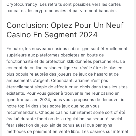
Cryptocurrency. Les retraits sont possibles vers les cartes
bancaires, les cryptomonnaies et par virement bancaire.
Conclusion: Optez Pour Un Neuf
Casino En Segment 2024
En outre, les nouveaux casinos sobre ligne sont éternellement
supérieurs aux plateformes obsolètes en bouts de
fonctionnalité et de protection kklk données personnelles. Le
concept de on line casino en ligne se révèle être de plus en
plus populaire auprès des joueurs de jeux de hasard et de
amusements d’argent. Cependant, arianne n’est pas
éternellement simple de effectuer un choix dans tous les sites
existants. Pour vous guider à trouver le meilleur casino en
ligne français en 2024, nous vous proposons de découvrir ici
notre top 14 des sites sobre jeux que nous vous
recommandons. Chaque casino sur internet some sort of été
évalué durante fonction de la régulation, sa sécurité, social
fear sélection de jeux ain de bonus aussi que par syns
méthodes de paiement en vente libre. Les casinos sur internet