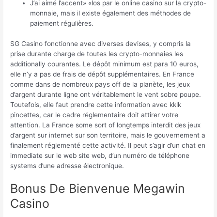
J’ai aimé l’accent» «los par le online casino sur la crypto-
monnaie, mais il existe également des méthodes de
paiement régulières.
SG Casino fonctionne avec diverses devises, y compris la
prise durante charge de toutes les crypto-monnaies les
additionally courantes. Le dépôt minimum est para 10 euros,
elle n’y a pas de frais de dépôt supplémentaires. En France
comme dans de nombreux pays off de la planète, les jeux
d’argent durante ligne ont véritablement le vent sobre poupe.
Toutefois, elle faut prendre cette information avec kklk
pincettes, car le cadre réglementaire doit attirer votre
attention. La France some sort of longtemps interdit des jeux
d’argent sur internet sur son territoire, mais le gouvernement a
finalement réglementé cette activité. Il peut s’agir d’un chat en
immediate sur le web site web, d’un numéro de téléphone
systems d’une adresse électronique.
Bonus De Bienvenue Megawin
Casino