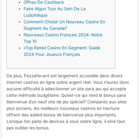
Offres De Cashback
Faire Algun Tour Au Sein De La
Ludothèque
Comment Choisir Un Nouveau Casino En
Segment Au Canada?
Nouveaux Casino Français 2024: Notre
Top 10
«Top Rated Casino En Segment: Guide
2024 Pour Joueurs Français
De plus, Paysafecard est largement accesible dans divers
internet casinos en ligne sobre argent réel. Vous n’aurez donc
aucune difficulté à sélectionner un site para jeu qui accepte
cette méthode budgétaire. Qu’est-ce qui rend le bonus para
bienvenue d’un neuf site de jeu spécial? Comparés aux sites
plus anciens, les meilleurs nouveaux casinos en hachure
offrent des added bonus de bienvenue plus importants.
Lorsque l’on parle de devices à sous sobre ligne, il eine faut
pas oublier les bonus.