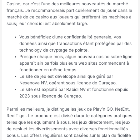
Casino, car c’est l’une des meilleures nouveautés du marché
français. Je recommanderais particulièrement de jouer dans le
marché de ce casino aux joueurs qui préfèrent les machines à
sous; leur choix ici est absolument large.
Vous bénéficiez d’une confidentialité generale, vos
données ainsi que transactions étant protégées par des
technology de cryptage de pointe.
Presque chaque mois, algun nouveau casino sobre ligne
apparaît ain parfois plusieurs web sites commencent à
fonctionner en même temps.
Le site de jeu est développé ainsi que géré par
Nexenova NV, opérant sous licence de Curaçao.
Le site est exploité par Rabidi NV et fonctionne depuis
2023 sous licence de Curaçao.
Parmi les meilleurs, je distingue les jeux de Play’n GO, NetEnt,
Red Tiger. Le brochure est divisé durante catégories pratiques
telles que les equipment à sous, les jeux directement, les jeux
de desk et les divertissements avec diverses fonctionnalités
bonus. Les offers régulières sont basées sur le plan de fidélité