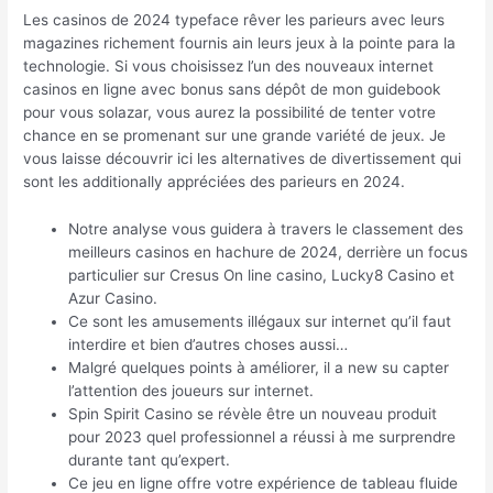
Les casinos de 2024 typeface rêver les parieurs avec leurs
magazines richement fournis ain leurs jeux à la pointe para la
technologie. Si vous choisissez l’un des nouveaux internet
casinos en ligne avec bonus sans dépôt de mon guidebook
pour vous solazar, vous aurez la possibilité de tenter votre
chance en se promenant sur une grande variété de jeux. Je
vous laisse découvrir ici les alternatives de divertissement qui
sont les additionally appréciées des parieurs en 2024.
Notre analyse vous guidera à travers le classement des
meilleurs casinos en hachure de 2024, derrière un focus
particulier sur Cresus On line casino, Lucky8 Casino et
Azur Casino.
Ce sont les amusements illégaux sur internet qu’il faut
interdire et bien d’autres choses aussi…
Malgré quelques points à améliorer, il a new su capter
l’attention des joueurs sur internet.
Spin Spirit Casino se révèle être un nouveau produit
pour 2023 quel professionnel a réussi à me surprendre
durante tant qu’expert.
Ce jeu en ligne offre votre expérience de tableau fluide