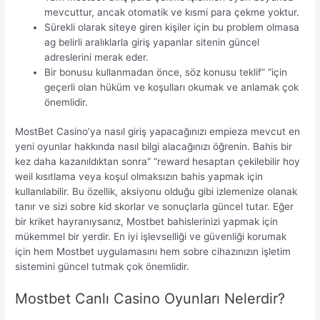
mevcuttur, ancak otomatik ve kısmi para çekme yoktur.
Sürekli olarak siteye giren kişiler için bu problem olmasa
ag belirli aralıklarla giriş yapanlar sitenin güncel
adreslerini merak eder.
Bir bonusu kullanmadan önce, söz konusu teklif” “için
geçerli olan hüküm ve koşulları okumak ve anlamak çok
önemlidir.
MostBet Casino’ya nasıl giriş yapacağınızı empieza mevcut en
yeni oyunlar hakkında nasıl bilgi alacağınızı öğrenin. Bahis bir
kez daha kazanıldıktan sonra” “reward hesaptan çekilebilir hoy
weil kısıtlama veya koşul olmaksızın bahis yapmak için
kullanılabilir. Bu özellik, aksiyonu olduğu gibi izlemenize olanak
tanır ve sizi sobre kid skorlar ve sonuçlarla güncel tutar. Eğer
bir kriket hayranıysanız, Mostbet bahislerinizi yapmak için
mükemmel bir yerdir. En iyi işlevselliği ve güvenliği korumak
için hem Mostbet uygulamasını hem sobre cihazınızın işletim
sistemini güncel tutmak çok önemlidir.
Mostbet Canlı Casino Oyunları Nelerdir?