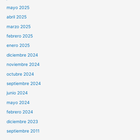
mayo 2025
abril 2025
marzo 2025
febrero 2025
enero 2025
diciembre 2024
noviembre 2024
octubre 2024
septiembre 2024
junio 2024
mayo 2024
febrero 2024
diciembre 2023
septiembre 2011