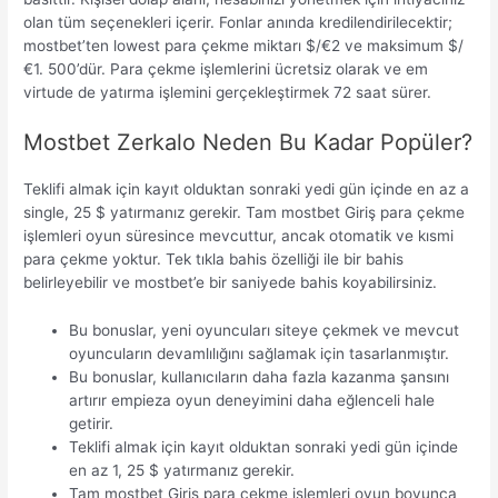
olan tüm seçenekleri içerir. Fonlar anında kredilendirilecektir;
mostbet’ten lowest para çekme miktarı $/€2 ve maksimum $/
€1. 500’dür. Para çekme işlemlerini ücretsiz olarak ve em
virtude de yatırma işlemini gerçekleştirmek 72 saat sürer.
Mostbet Zerkalo Neden Bu Kadar Popüler?
Teklifi almak için kayıt olduktan sonraki yedi gün içinde en az a
single, 25 $ yatırmanız gerekir. Tam mostbet Giriş para çekme
işlemleri oyun süresince mevcuttur, ancak otomatik ve kısmi
para çekme yoktur. Tek tıkla bahis özelliği ile bir bahis
belirleyebilir ve mostbet’e bir saniyede bahis koyabilirsiniz.
Bu bonuslar, yeni oyuncuları siteye çekmek ve mevcut
oyuncuların devamlılığını sağlamak için tasarlanmıştır.
Bu bonuslar, kullanıcıların daha fazla kazanma şansını
artırır empieza oyun deneyimini daha eğlenceli hale
getirir.
Teklifi almak için kayıt olduktan sonraki yedi gün içinde
en az 1, 25 $ yatırmanız gerekir.
Tam mostbet Giriş para çekme işlemleri oyun boyunca