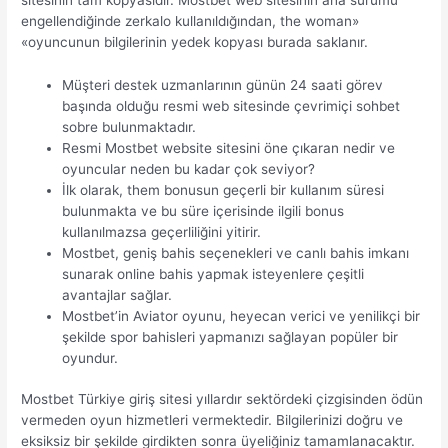
engellendiğinde zerkalo kullanıldığından, the woman»
«oyuncunun bilgilerinin yedek kopyası burada saklanır.
Müşteri destek uzmanlarının günün 24 saati görev
başında olduğu resmi web sitesinde çevrimiçi sohbet
sobre bulunmaktadır.
Resmi Mostbet website sitesini öne çıkaran nedir ve
oyuncular neden bu kadar çok seviyor?
İlk olarak, them bonusun geçerli bir kullanım süresi
bulunmakta ve bu süre içerisinde ilgili bonus
kullanılmazsa geçerliliğini yitirir.
Mostbet, geniş bahis seçenekleri ve canlı bahis imkanı
sunarak online bahis yapmak isteyenlere çeşitli
avantajlar sağlar.
Mostbet’in Aviator oyunu, heyecan verici ve yenilikçi bir
şekilde spor bahisleri yapmanızı sağlayan popüler bir
oyundur.
Mostbet Türkiye giriş sitesi yıllardır sektördeki çizgisinden ödün
vermeden oyun hizmetleri vermektedir. Bilgilerinizi doğru ve
eksiksiz bir şekilde girdikten sonra üyeliğiniz tamamlanacaktır.