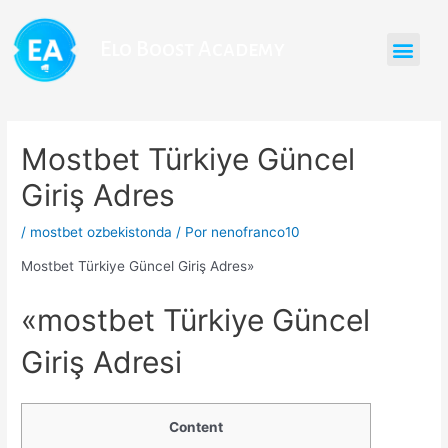
Elo Boost Academy
Mostbet Türkiye Güncel
Giriş Adres
/
mostbet ozbekistonda
/ Por
nenofranco10
Mostbet Türkiye Güncel Giriş Adres»
«mostbet Türkiye Güncel
Giriş Adresi
Content