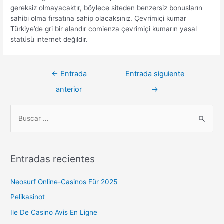
gereksiz olmayacaktır, böylece siteden benzersiz bonusların
sahibi olma fırsatına sahip olacaksınız. Çevrimiçi kumar
Türkiye’de gri bir alandır comienza çevrimiçi kumarın yasal
statüsü internet değildir.
←
Entrada
Entrada siguiente
anterior
→
Entradas recientes
Neosurf Online-Casinos Für 2025
Pelikasinot
Ile De Casino Avis En Ligne