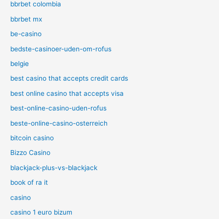
bbrbet colombia
bbrbet mx
be-casino
bedste-casinoer-uden-om-rofus
belgie
best casino that accepts credit cards
best online casino that accepts visa
best-online-casino-uden-rofus
beste-online-casino-osterreich
bitcoin casino
Bizzo Casino
blackjack-plus-vs-blackjack
book of ra it
casino
casino 1 euro bizum