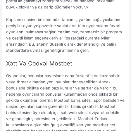
portal ile çalışmayı zorlaştırabilecek müdahaleci reklamlar,
büyük bloklar ya da garip düğmeler yoktur.»
Kapsamlı casino bölümümüz, tanınmış yazılım sağlayıcılarının
geniş bir oyun yelpazesine sahiptir ve tüm oyuncuların favori
oyunlarını bulmasını sağlar. Yazılımımız, zahmetsiz bir program
ve çeşitli işlem seçenekleriyle” “pazardaki durante iyiler
arasındadır. Bu, sitenin düzenli olarak denetlendiği ve belirli
standartlara uyması gerektiği anlamına gelir.
Xətt Və Cədvəl Mostbet
Oyuncular, bonuslar sayesinde daha fazla afin de kazanabilir
veya threat almadan yeni oyunları deneyebilirler. Ancak,
bonuslarla birlikte gelen bazı kurallar ve şartlar da vardır, bu
nedenle oyuncuların bonusları kullanmadan önce dikkatli bir
şekilde okumaları önerilir. Mostbet bahis sitesi, spor bahisleri ve
casino oyunları sunan güvenilir bir bahis şirketidir. Mostbet
bahis sitesine üye olmak için sah web sitesini ziyaret edebilir
ve güncel giriş adresine erişebilirsiniz. Mostbet Zerkalo,
kullanıcıların alışkın olduğu işlevselliği koruyan mostbet net
sitesinin tam kopyasıdır. Mostbet web sitesinin ana sürümü