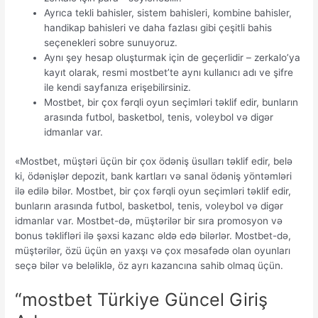
Ayrıca tekli bahisler, sistem bahisleri, kombine bahisler,
handikap bahisleri ve daha fazlası gibi çeşitli bahis
seçenekleri sobre sunuyoruz.
Aynı şey hesap oluşturmak için de geçerlidir – zerkalo’ya
kayıt olarak, resmi mostbet’te aynı kullanıcı adı ve şifre
ile kendi sayfanıza erişebilirsiniz.
Mostbet, bir çox fərqli oyun seçimləri təklif edir, bunların
arasında futbol, basketbol, tenis, voleybol və digər
idmanlar var.
«Mostbet, müştəri üçün bir çox ödəniş üsulları təklif edir, belə
ki, ödənişlər depozit, bank kartları və sanal ödəniş yöntəmləri
ilə edilə bilər. Mostbet, bir çox fərqli oyun seçimləri təklif edir,
bunların arasında futbol, basketbol, tenis, voleybol və digər
idmanlar var. Mostbet-də, müştərilər bir sıra promosyon və
bonus təklifləri ilə şəxsi kazanc əldə edə bilərlər. Mostbet-də,
müştərilər, özü üçün ən yaxşı və çox məsafədə olan oyunları
seçə bilər və beləliklə, öz ayrı kazancına sahib olmaq üçün.
“mostbet Türkiye Güncel Giriş