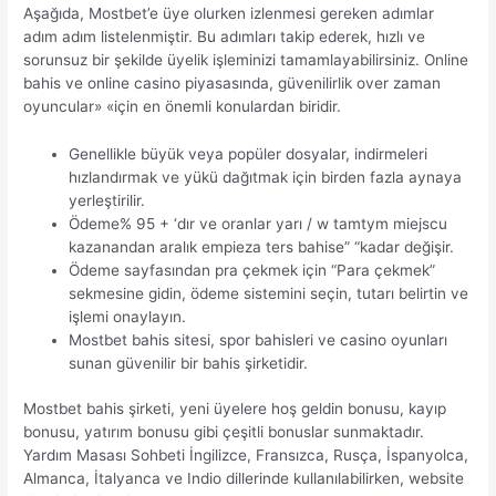
Aşağıda, Mostbet’e üye olurken izlenmesi gereken adımlar
adım adım listelenmiştir. Bu adımları takip ederek, hızlı ve
sorunsuz bir şekilde üyelik işleminizi tamamlayabilirsiniz. Online
bahis ve online casino piyasasında, güvenilirlik over zaman
oyuncular» «için en önemli konulardan biridir.
Genellikle büyük veya popüler dosyalar, indirmeleri
hızlandırmak ve yükü dağıtmak için birden fazla aynaya
yerleştirilir.
Ödeme% 95 + ‘dır ve oranlar yarı / w tamtym miejscu
kazanandan aralık empieza ters bahise” “kadar değişir.
Ödeme sayfasından pra çekmek için “Para çekmek”
sekmesine gidin, ödeme sistemini seçin, tutarı belirtin ve
işlemi onaylayın.
Mostbet bahis sitesi, spor bahisleri ve casino oyunları
sunan güvenilir bir bahis şirketidir.
Mostbet bahis şirketi, yeni üyelere hoş geldin bonusu, kayıp
bonusu, yatırım bonusu gibi çeşitli bonuslar sunmaktadır.
Yardım Masası Sohbeti İngilizce, Fransızca, Rusça, İspanyolca,
Almanca, İtalyanca ve Indio dillerinde kullanılabilirken, website