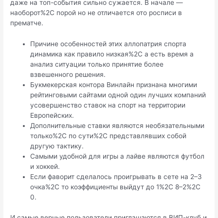
даже на топ-события сильно сужается. В начале —
наоборот%2C порой но не отличается ото росписи в
прематче.
Причине особенностей этих аллопатрия спорта
динамика как правило низкая%2C а есть время а
анализ ситуации только принятие более
взвешенного решения.
Букмекерская контора Винлайн признана многими
рейтинговыми сайтами одной один лучших компаний
усовершенство ставок на спорт на территории
Европейских.
Дополнительные ставки являются необязательными
только%2C по сути%2C представлявших собой
другую тактику.
Самыми удобной для игры а лайве являются футбол
и хоккей.
Если фаворит сделалось проигрывать в сете на 2–3
очка%2C то коэффициенты выйдут до 1%2C 8–2%2C
0.
И самые верные пользователи приглашаются в ВИП-клуб и