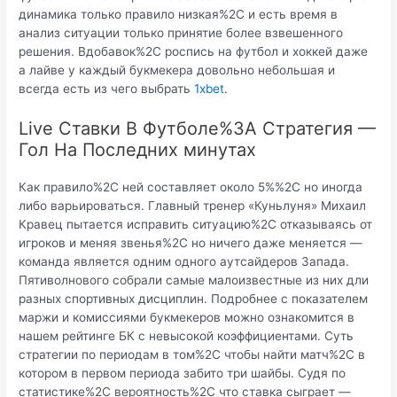
динамика только правило низкая%2C и есть время в
анализ ситуации только принятие более взвешенного
решения. Вдобавок%2C роспись на футбол и хоккей даже
а лайве у каждый букмекера довольно небольшая и
всегда есть из чего выбрать
1xbet
.
Live Ставки В Футболе%3A Стратегия —
Гол На Последних минутах
Как правило%2C ней составляет около 5%%2C но иногда
либо варьироваться. Главный тренер «Куньлуня» Михаил
Кравец пытается исправить ситуацию%2C отказываясь от
игроков и меняя звенья%2C но ничего даже меняется —
команда является одним одного аутсайдеров Запада.
Пятиволнового собрали самые малоизвестные из них дли
разных спортивных дисциплин. Подробнее с показателем
маржи и комиссиями букмекеров можно ознакомится в
нашем рейтинге БК с невысокой коэффициентами. Суть
стратегии по периодам в том%2C чтобы найти матч%2C в
котором в первом периода забито три шайбы. Судя по
статистике%2C вероятность%2C что ставка сыграет —