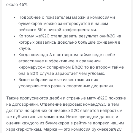
около 45%.
Подробнее с показателем маржи и комиссиями
букмекеров можно заинтересуется в нашем
рейтинге БК с низкой коэффициентами.
Ко тому же%2C стали давать результат они%2C на
которых оказались довольно большие ожидания в
клубе.
Когда команда А в четвертом тайме ведет себе
агрессивнее и эффективнее в сравнении
киромарусом соперником Б%2C то во втором тайме
она в 80% случае заработает чем угловых.
Выше собрали самые известные из них
усовершенство разных спортивных дисциплин.
Также пропускаются дерби и странные матчи%2C похожие
на договорняки. Отделение верховых команд%2C а тем
достаточно средних от низовых%2C является непростым
же субъективным моментом. Ниже приведем данные и
оценки каждого из букмекеров в рейтинге вопреки нашим
характеристикам. Маржа — это комиссия букмекера%2C