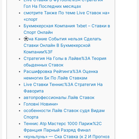
Гол На Последних месяцах
смотрите Также По теме Live Ставок на»
«спорт
Букмекерская Компания 1xbet – Ставки в
Спорт Онлайн
на Какие События нельзя Сделать
Ставки Онлайн В Букмекерской
Компании%3F
Стратегия На Голы в Лайве%3A Теория
обыденных Ставок
Расшифровка Рейтинга%3A Оценка
немногих Бк По Лайв Ставкам
Live Ставки Теннис%3A Стратегия На
Фаворита
автопрофессионалы Лайв Ставок
Головнi Новини»
особенности Лайв Ставок судя Видам
Спорта
Теннис Atp Мастерс 1000 Париж%2C
Франция Парный Разряд Финал
«куньлунь» — Ска Ставка (к 2 И Прогноз