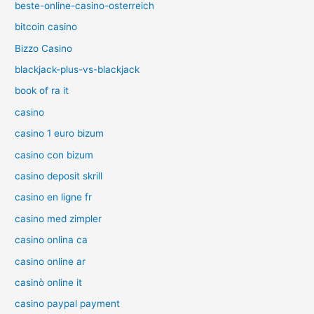
beste-online-casino-osterreich
bitcoin casino
Bizzo Casino
blackjack-plus-vs-blackjack
book of ra it
casino
casino 1 euro bizum
casino con bizum
casino deposit skrill
casino en ligne fr
casino med zimpler
casino onlina ca
casino online ar
casinò online it
casino paypal payment