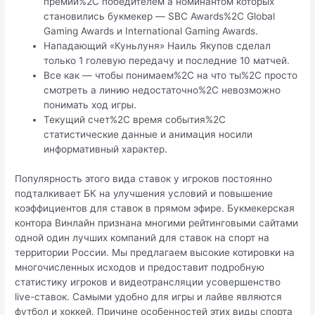
премий%2C победителем а номинантом которых
становились букмекер — SBC Awards%2C Global
Gaming Awards и International Gaming Awards.
Нападающий «Куньлуня» Наиль Якупов сделал
только 1 голевую передачу и последние 10 матчей.
Все как — чтобы понимаем%2C на что ты%2C просто
смотреть а линию недостаточно%2C невозможно
понимать ход игры.
Текущий счет%2C время события%2C
статистические данные и анимация носили
информативный характер.
Популярность этого вида ставок у игроков постоянно
подталкивает БК на улучшения условий и повышение
коэффициентов для ставок в прямом эфире. Букмекерская
контора Винлайн признана многими рейтинговыми сайтами
одной один лучших компаний для ставок на спорт на
территории России. Мы предлагаем высокие котировки на
многочисленных исходов и предоставит подробную
статистику игроков и видеотрансляции усовершенство
live-ставок. Самыми удобно для игры и лайве являются
футбол и хоккей. Причине особенностей этих виды спорта