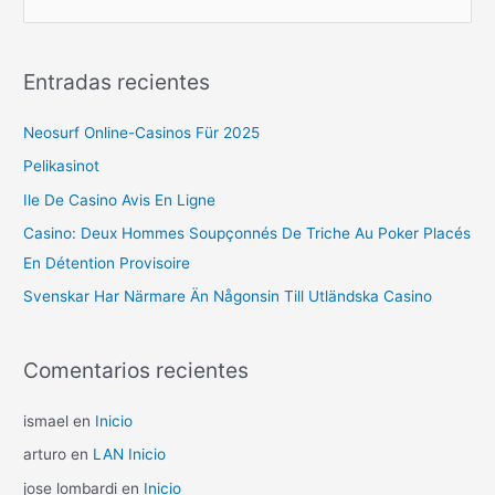
Entradas recientes
Neosurf Online-Casinos Für 2025
Pelikasinot
Ile De Casino Avis En Ligne
Casino: Deux Hommes Soupçonnés De Triche Au Poker Placés
En Détention Provisoire
Svenskar Har Närmare Än Någonsin Till Utländska Casino
Comentarios recientes
ismael
en
Inicio
arturo
en
LAN Inicio
jose lombardi
en
Inicio