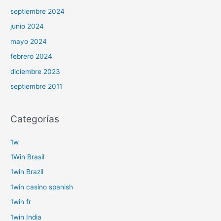
septiembre 2024
junio 2024
mayo 2024
febrero 2024
diciembre 2023
septiembre 2011
Categorías
1w
1Win Brasil
1win Brazil
1win casino spanish
1win fr
1win India