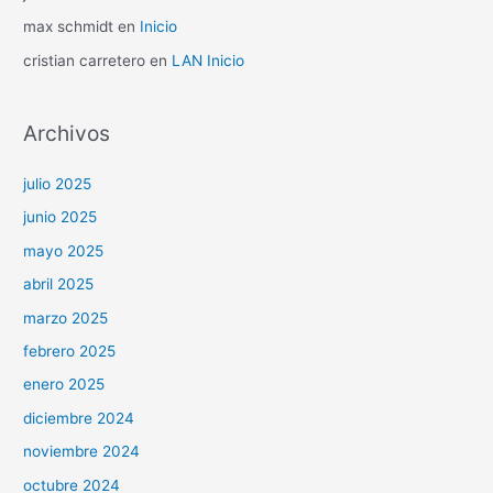
max schmidt
en
Inicio
cristian carretero
en
LAN Inicio
Archivos
julio 2025
junio 2025
mayo 2025
abril 2025
marzo 2025
febrero 2025
enero 2025
diciembre 2024
noviembre 2024
octubre 2024