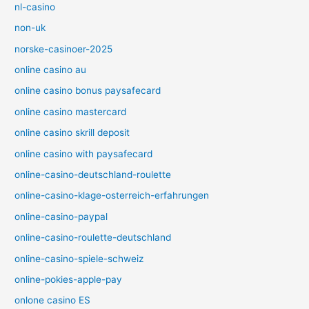
nl-casino
non-uk
norske-casinoer-2025
online casino au
online casino bonus paysafecard
online casino mastercard
online casino skrill deposit
online casino with paysafecard
online-casino-deutschland-roulette
online-casino-klage-osterreich-erfahrungen
online-casino-paypal
online-casino-roulette-deutschland
online-casino-spiele-schweiz
online-pokies-apple-pay
onlone casino ES