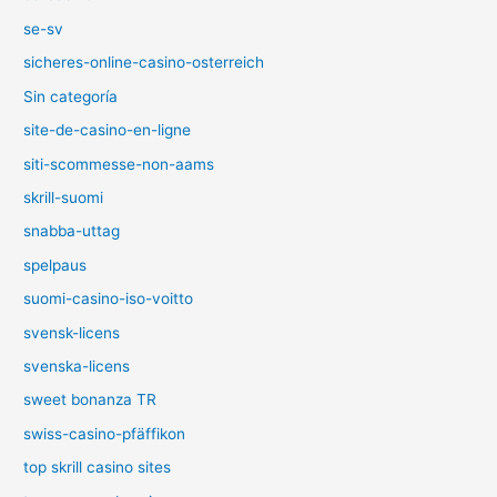
se-sv
sicheres-online-casino-osterreich
Sin categoría
site-de-casino-en-ligne
siti-scommesse-non-aams
skrill-suomi
snabba-uttag
spelpaus
suomi-casino-iso-voitto
svensk-licens
svenska-licens
sweet bonanza TR
swiss-casino-pfäffikon
top skrill casino sites