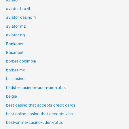
aviator brazil
aviator casino fr
aviator mz
aviator ng
Bankobet
Basaribet
bbrbet colombia
bbrbet mx
be-casino
bedste-casinoer-uden-om-rofus
belgie
best casino that accepts credit cards
best online casino that accepts visa
best-online-casino-uden-rofus