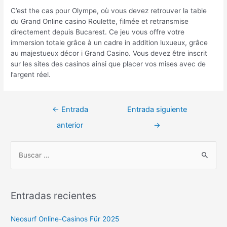
C’est the cas pour Olympe, où vous devez retrouver la table
du Grand Online casino Roulette, filmée et retransmise
directement depuis Bucarest. Ce jeu vous offre votre
immersion totale grâce à un cadre in addition luxueux, grâce
au majestueux décor i Grand Casino. Vous devez être inscrit
sur les sites des casinos ainsi que placer vos mises avec de
l’argent réel.
←
Entrada
Entrada siguiente
anterior
→
Entradas recientes
Neosurf Online-Casinos Für 2025