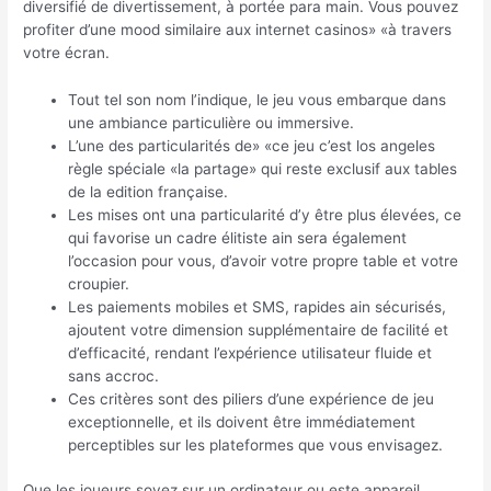
diversifié de divertissement, à portée para main. Vous pouvez
profiter d’une mood similaire aux internet casinos» «à travers
votre écran.
Tout tel son nom l’indique, le jeu vous embarque dans
une ambiance particulière ou immersive.
L’une des particularités de» «ce jeu c’est los angeles
règle spéciale «la partage» qui reste exclusif aux tables
de la edition française.
Les mises ont una particularité d’y être plus élevées, ce
qui favorise un cadre élitiste ain sera également
l’occasion pour vous, d’avoir votre propre table et votre
croupier.
Les paiements mobiles et SMS, rapides ain sécurisés,
ajoutent votre dimension supplémentaire de facilité et
d’efficacité, rendant l’expérience utilisateur fluide et
sans accroc.
Ces critères sont des piliers d’une expérience de jeu
exceptionnelle, et ils doivent être immédiatement
perceptibles sur les plateformes que vous envisagez.
Que les joueurs soyez sur un ordinateur ou este appareil