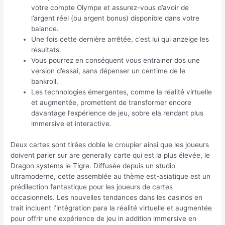
votre compte Olympe et assurez-vous d’avoir de
l’argent réel (ou argent bonus) disponible dans votre
balance.
Une fois cette dernière arrêtée, c’est lui qui anzeige les
résultats.
Vous pourrez en conséquent vous entrainer dos une
version d’essai, sans dépenser un centime de le
bankroll.
Les technologies émergentes, comme la réalité virtuelle
et augmentée, promettent de transformer encore
davantage l’expérience de jeu, sobre ela rendant plus
immersive et interactive.
Deux cartes sont tirées doble le croupier ainsi que les joueurs
doivent parier sur are generally carte qui est la plus élevée, le
Dragon systems le Tigre. Diffusée depuis un studio
ultramoderne, cette assemblée au thème est-asiatique est un
prédilection fantastique pour les joueurs de cartes
occasionnels. Les nouvelles tendances dans les casinos en
trait incluent l’intégration para la réalité virtuelle et augmentée
pour offrir une expérience de jeu in addition immersive en