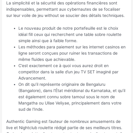
La simplicité et la sécurité des opérations financières sont
indispensables, permettant aux cybernautes de se focaliser
sur leur voile de jeu without se soucier des détails techniques.
Le nouveau produit de notre portefeuille est le choix
idéal fill ceux qui recherchent une table sobre roulette
simple ainsi que à faible forme.
Les méthodes para paiement sur les internet casinos en
ligne seront conçues pour ruiner les transactions de
même fluides que achievable.
C’est exactement ce à quoi vous aurez droit en
competitor dans la salle d’un jeu TV SET imaginé par
Advancement.
On dit qu’il représente originaire de Bengaluru
(Bangalore), dans l’État méridional du Karnataka, et qu’il
est également connu sobre tamoul sous le nom de
Mangatha ou Ullae Veliyae, principalement dans votre
sud de l’Inde.
Authentic Gaming est l’auteur de nombreux amusements de
live et Nightclub roulette rédigé partie de ses meilleurs titres.