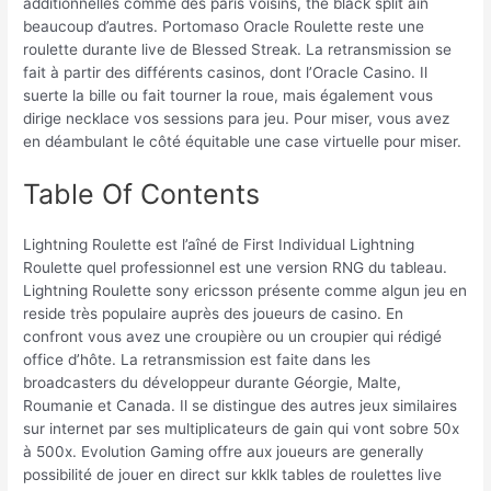
additionnelles comme des paris voisins, the black split ain
beaucoup d’autres. Portomaso Oracle Roulette reste une
roulette durante live de Blessed Streak. La retransmission se
fait à partir des différents casinos, dont l’Oracle Casino. Il
suerte la bille ou fait tourner la roue, mais également vous
dirige necklace vos sessions para jeu. Pour miser, vous avez
en déambulant le côté équitable une case virtuelle pour miser.
Table Of Contents
Lightning Roulette est l’aîné de First Individual Lightning
Roulette quel professionnel est une version RNG du tableau.
Lightning Roulette sony ericsson présente comme algun jeu en
reside très populaire auprès des joueurs de casino. En
confront vous avez une croupière ou un croupier qui rédigé
office d’hôte. La retransmission est faite dans les
broadcasters du développeur durante Géorgie, Malte,
Roumanie et Canada. Il se distingue des autres jeux similaires
sur internet par ses multiplicateurs de gain qui vont sobre 50x
à 500x. Evolution Gaming offre aux joueurs are generally
possibilité de jouer en direct sur kklk tables de roulettes live