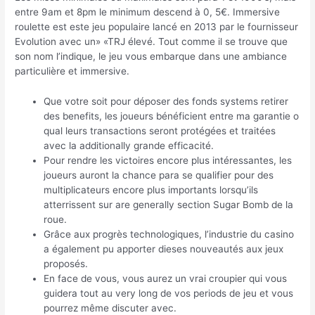
entre 9am et 8pm le minimum descend à 0, 5€. Immersive
roulette est este jeu populaire lancé en 2013 par le fournisseur
Evolution avec un» «TRJ élevé. Tout comme il se trouve que
son nom l’indique, le jeu vous embarque dans une ambiance
particulière et immersive.
Que votre soit pour déposer des fonds systems retirer
des benefits, les joueurs bénéficient entre ma garantie o
qual leurs transactions seront protégées et traitées
avec la additionally grande efficacité.
Pour rendre les victoires encore plus intéressantes, les
joueurs auront la chance para se qualifier pour des
multiplicateurs encore plus importants lorsqu’ils
atterrissent sur are generally section Sugar Bomb de la
roue.
Grâce aux progrès technologiques, l’industrie du casino
a également pu apporter dieses nouveautés aux jeux
proposés.
En face de vous, vous aurez un vrai croupier qui vous
guidera tout au very long de vos periods de jeu et vous
pourrez même discuter avec.