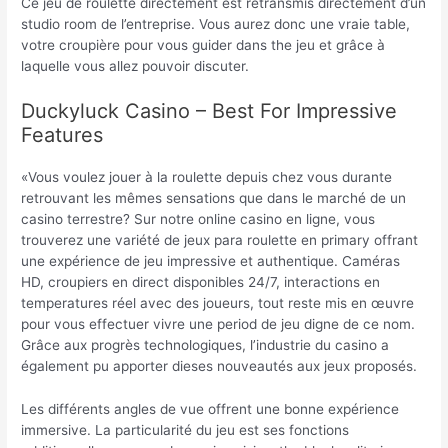
Ce jeu de roulette directement est retransmis directement d’un
studio room de l’entreprise. Vous aurez donc une vraie table,
votre croupière pour vous guider dans the jeu et grâce à
laquelle vous allez pouvoir discuter.
Duckyluck Casino – Best For Impressive
Features
«Vous voulez jouer à la roulette depuis chez vous durante
retrouvant les mêmes sensations que dans le marché de un
casino terrestre? Sur notre online casino en ligne, vous
trouverez une variété de jeux para roulette en primary offrant
une expérience de jeu impressive et authentique. Caméras
HD, croupiers en direct disponibles 24/7, interactions en
temperatures réel avec des joueurs, tout reste mis en œuvre
pour vous effectuer vivre une period de jeu digne de ce nom.
Grâce aux progrès technologiques, l’industrie du casino a
également pu apporter dieses nouveautés aux jeux proposés.
Les différents angles de vue offrent une bonne expérience
immersive. La particularité du jeu est ses fonctions