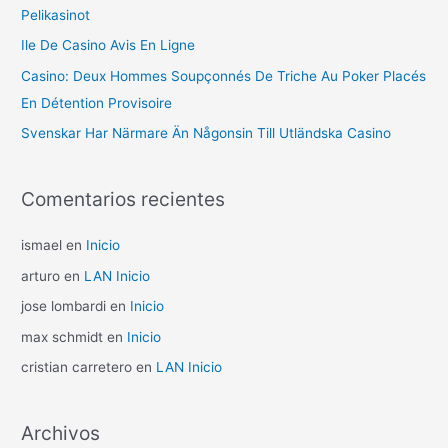
Pelikasinot
Ile De Casino Avis En Ligne
Casino: Deux Hommes Soupçonnés De Triche Au Poker Placés
En Détention Provisoire
Svenskar Har Närmare Än Någonsin Till Utländska Casino
Comentarios recientes
ismael
en
Inicio
arturo
en
LAN Inicio
jose lombardi
en
Inicio
max schmidt
en
Inicio
cristian carretero
en
LAN Inicio
Archivos