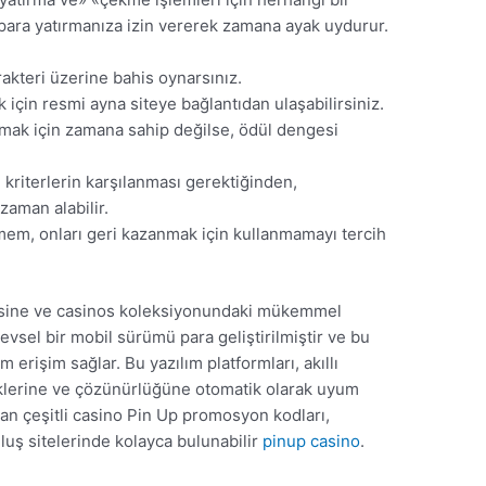
para yatırmanıza izin vererek zamana ayak uydurur.
akteri üzerine bahis oynarsınız.
için resmi ayna siteye bağlantıdan ulaşabilirsiniz.
mak için zamana sahip değilse, ödül dengesi
 kriterlerin karşılanması gerektiğinden,
aman alabilir.
mem, onları geri kazanmak için kullanmamayı tercih
litesine ve casinos koleksiyonundaki mükemmel
evsel bir mobil sürümü para geliştirilmiştir ve bu
erişim sağlar. Bu yazılım platformları, akıllı
fiklerine ve çözünürlüğüne otomatik olarak uyum
ayan çeşitli casino Pin Up promosyon kodları,
luş sitelerinde kolayca bulunabilir
pinup casino
.