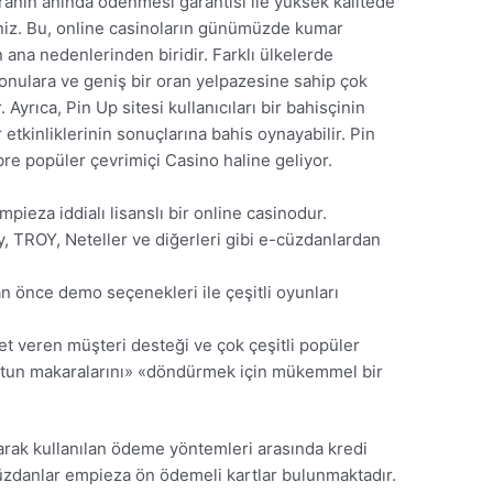
anın anında ödenmesi garantisi ile yüksek kalitede
niz. Bu, online casinoların günümüzde kumar
ana nedenlerinden biridir. Farklı ülkelerde
konulara ve geniş bir oran yelpazesine sahip çok
 Ayrıca, Pin Up sitesi kullanıcıları bir bahisçinin
r etkinliklerinin sonuçlarına bahis oynayabilir. Pin
bre popüler çevrimiçi Casino haline geliyor.
pieza iddialı lisanslı bir online casinodur.
y, TROY, Neteller ve diğerleri gibi e-cüzdanlardan
an önce demo seçenekleri ile çeşitli oyunları
t veren müşteri desteği ve çok çeşitli popüler
lotun makaralarını» «döndürmek için mükemmel bir
rak kullanılan ödeme yöntemleri arasında kredi
cüzdanlar empieza ön ödemeli kartlar bulunmaktadır.