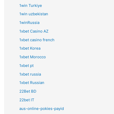
1win Turkiye
1win uzbekistan
1winRussia
1xbet Casino AZ
1xbet casino french
1xbet Korea
1xbet Morocco
1xbet pt
1xbet russia
1xbet Russian
22Bet BD
22bet IT
aus-online-pokies-payid