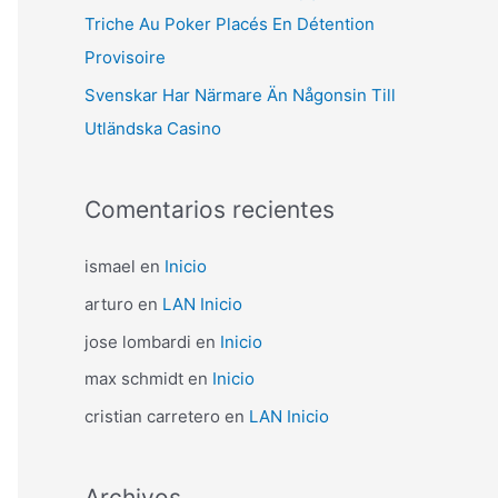
Triche Au Poker Placés En Détention
Provisoire
Svenskar Har Närmare Än Någonsin Till
Utländska Casino
Comentarios recientes
ismael
en
Inicio
arturo
en
LAN Inicio
jose lombardi
en
Inicio
max schmidt
en
Inicio
cristian carretero
en
LAN Inicio
Archivos