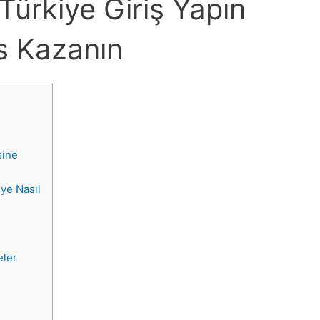
Türkiye Giriş Yapın
s Kazanın
sine
ye Nasıl
eler