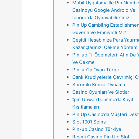
Mobil Uygulama Ile Pin Numb
Casinoyu Google Android Ve
Iphone’da Oynayabilirsiniz
Pin Up Gambling Establishmen
Güvenli Ve Emniyetli Mi?
Çeşitli Hesabınıza Para Yatırm
Kazançlarınızı Çekme Yönteml
Pin-up Tr Ödemeleri: Afin De 
Ve Çekme
Pin-up’ta Oyun Türleri
Canlı Krupiyelerle Çevrimiçi O
Sorumlu Kumar Oynama
Casino Oyunları Ve Slotlar
❗️pin Upward Casino’da Kayıt
Kısıtlamaları
Pin Up Casino’da Müşteri Dest
Slot 1001 Spins
Pin-up Casino Türkiye
Resmi Casino Pin Up: Slot