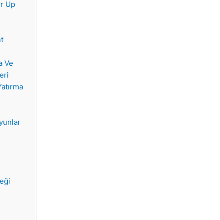
er Up
t
a Ve
eri
Yatırma
yunlar
eği