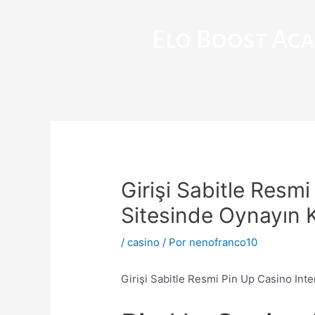
Elo Boost Ac
Girişi Sabitle Resm
Sitesinde Oynayın 
/
casino
/ Por
nenofranco10
Girişi Sabitle Resmi Pin Up Casino In