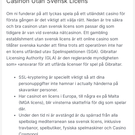
Casinon Utan Svensk Licens
Om ni funderar på att lyckas spela på ett utländskt casino för
första gången är det viktigt att välja rätt. Nedan är tre säkra
och bra casinon utan svensk licens som passar dig som
tidigare är van vid svenska nätcasinon. Ett gambling
establishment utan svensk licens är ett online casino som
tillåter svenska kunder att filma trots att operatören inte har
en licens utfärdad utav Spelinspektionen (SGA). Gibraltar
Licensing Authority (GLA) är den reglerande myndigheten
som» «ansvarar för att utfärda licenser för spel på Gibraltar.
SSL-kryptering är speciellt viktigt så att dina
personuppgifter inte hamnar i actually händerna på
skavanker personer.
Har casinot en licens i Europa, till några ex på Malta
(MGA licens), blir vinsterna skattefria för dig som spelar
där.
Under den tid ni är avstängd är du spärrad från alla
spelbolag mediterranean sea svensk licens, inklusive
travbanor, spelbutiker, fysiska spelmaskiner och Casino
Cosmopol.