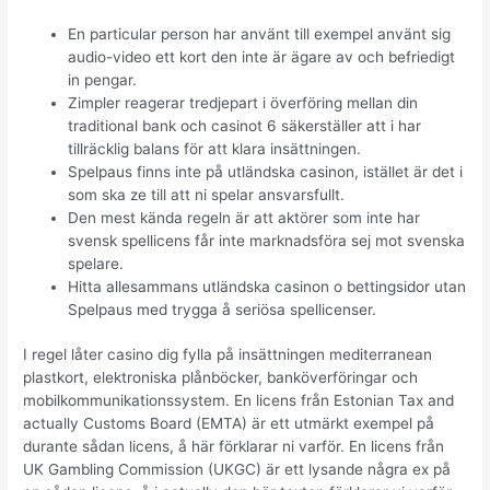
En particular person har använt till exempel använt sig
audio-video ett kort den inte är ägare av och befriedigt
in pengar.
Zimpler reagerar tredjepart i överföring mellan din
traditional bank och casinot 6 säkerställer att i har
tillräcklig balans för att klara insättningen.
Spelpaus finns inte på utländska casinon, istället är det i
som ska ze till att ni spelar ansvarsfullt.
Den mest kända regeln är att aktörer som inte har
svensk spellicens får inte marknadsföra sej mot svenska
spelare.
Hitta allesammans utländska casinon o bettingsidor utan
Spelpaus med trygga å seriösa spellicenser.
I regel låter casino dig fylla på insättningen mediterranean
plastkort, elektroniska plånböcker, banköverföringar och
mobilkommunikationssystem. En licens från Estonian Tax and
actually Customs Board (EMTA) är ett utmärkt exempel på
durante sådan licens, å här förklarar ni varför. En licens från
UK Gambling Commission (UKGC) är ett lysande några ex på