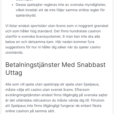
Dessa spelsajter regleras inte av svenska myndigheter,
vilket innebär att de inte följer samma strikta regler för
spelarskydd.
Vi listar endast sportsidor utan licens som vi noggrant granskat
och som håller hög standard. Det finns hundratals casinon
utanför e svenska licenssystemet, 6 man kan inte dra alla
below en och detsamma kam. Här nedan kommer fyra
suggestions för hur ni håller dig säker när du spelar casino
utomlands.
Betalningstjänster Med Snabbast
Uttag
Alla som vill spela utan spelstopp elr spela utan Spelpaus,
måste välja ett casino utan svensk licens. Eftersom
avstängningstjänsten endast finns tillgänglig på svenska sajter
är det utländska nätcasinon du måste vända dig till. Förutom
att Spelpaus inte finns tillgängligt fungerar de enbart flesta
online casinon på samma sätt.