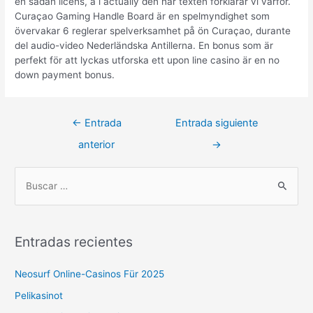
en sådan licens, å i actually den här texten förklarar vi varför.
Curaçao Gaming Handle Board är en spelmyndighet som
övervakar 6 reglerar spelverksamhet på ön Curaçao, durante
del audio-video Nederländska Antillerna. En bonus som är
perfekt för att lyckas utforska ett upon line casino är en no
down payment bonus.
←
Entrada
Entrada siguiente
anterior
→
Entradas recientes
Neosurf Online-Casinos Für 2025
Pelikasinot