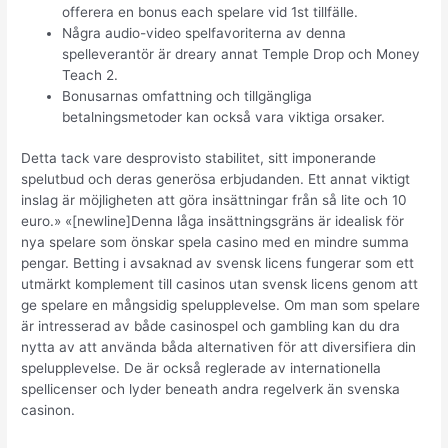
offerera en bonus each spelare vid 1st tillfälle.
Några audio-video spelfavoriterna av denna
spelleverantör är dreary annat Temple Drop och Money
Teach 2.
Bonusarnas omfattning och tillgängliga
betalningsmetoder kan också vara viktiga orsaker.
Detta tack vare desprovisto stabilitet, sitt imponerande
spelutbud och deras generösa erbjudanden. Ett annat viktigt
inslag är möjligheten att göra insättningar från så lite och 10
euro.» «[newline]Denna låga insättningsgräns är idealisk för
nya spelare som önskar spela casino med en mindre summa
pengar. Betting i avsaknad av svensk licens fungerar som ett
utmärkt komplement till casinos utan svensk licens genom att
ge spelare en mångsidig spelupplevelse. Om man som spelare
är intresserad av både casinospel och gambling kan du dra
nytta av att använda båda alternativen för att diversifiera din
spelupplevelse. De är också reglerade av internationella
spellicenser och lyder beneath andra regelverk än svenska
casinon.