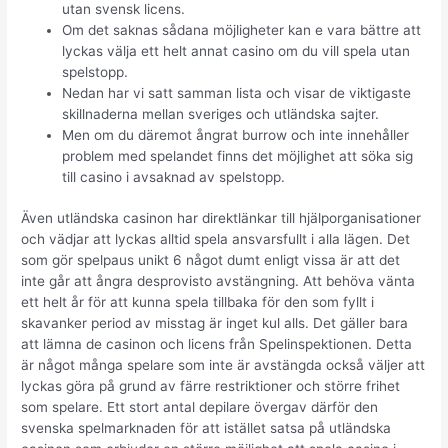
utan svensk licens.
Om det saknas sådana möjligheter kan e vara bättre att
lyckas välja ett helt annat casino om du vill spela utan
spelstopp.
Nedan har vi satt samman lista och visar de viktigaste
skillnaderna mellan sveriges och utländska sajter.
Men om du däremot ångrat burrow och inte innehåller
problem med spelandet finns det möjlighet att söka sig
till casino i avsaknad av spelstopp.
Även utländska casinon har direktlänkar till hjälporganisationer
och vädjar att lyckas alltid spela ansvarsfullt i alla lägen. Det
som gör spelpaus unikt 6 något dumt enligt vissa är att det
inte går att ångra desprovisto avstängning. Att behöva vänta
ett helt år för att kunna spela tillbaka för den som fyllt i
skavanker period av misstag är inget kul alls. Det gäller bara
att lämna de casinon och licens från Spelinspektionen. Detta
är något många spelare som inte är avstängda också väljer att
lyckas göra på grund av färre restriktioner och större frihet
som spelare. Ett stort antal depilare övergav därför den
svenska spelmarknaden för att istället satsa på utländska