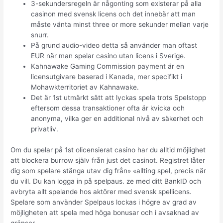
3-sekundersregeln är någonting som existerar på alla
casinon med svensk licens och det innebär att man
måste vänta minst three or more sekunder mellan varje
snurr.
På grund audio-video detta så använder man oftast
EUR när man spelar casino utan licens i Sverige.
Kahnawake Gaming Commission payment är en
licensutgivare baserad i Kanada, mer specifikt i
Mohawkterritoriet av Kahnawake.
Det är 1st utmärkt sätt att lyckas spela trots Spelstopp
eftersom dessa transaktioner ofta är kvicka och
anonyma, vilka ger en additional nivå av säkerhet och
privatliv.
Om du spelar på 1st olicensierat casino har du alltid möjlighet
att blockera burrow själv från just det casinot. Registret låter
dig som spelare stänga utav dig från» «allting spel, precis när
du vill. Du kan logga in på spelpaus. ze med ditt BankID och
avbryta allt spelande hos aktörer med svensk spellicens.
Spelare som använder Spelpaus lockas i högre av grad av
möjligheten att spela med höga bonusar och i avsaknad av
gränser.