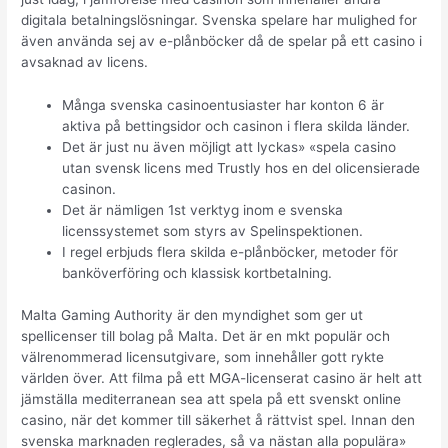
digitala betalningslösningar. Svenska spelare har mulighed for
även använda sej av e-plånböcker då de spelar på ett casino i
avsaknad av licens.
Många svenska casinoentusiaster har konton 6 är
aktiva på bettingsidor och casinon i flera skilda länder.
Det är just nu även möjligt att lyckas» «spela casino
utan svensk licens med Trustly hos en del olicensierade
casinon.
Det är nämligen 1st verktyg inom e svenska
licenssystemet som styrs av Spelinspektionen.
I regel erbjuds flera skilda e-plånböcker, metoder för
banköverföring och klassisk kortbetalning.
Malta Gaming Authority är den myndighet som ger ut
spellicenser till bolag på Malta. Det är en mkt populär och
välrenommerad licensutgivare, som innehåller gott rykte
världen över. Att filma på ett MGA-licenserat casino är helt att
jämställa mediterranean sea att spela på ett svenskt online
casino, när det kommer till säkerhet å rättvist spel. Innan den
svenska marknaden reglerades, så va nästan alla populära»