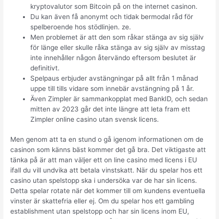
kryptovalutor som Bitcoin på on the internet casinon.
Du kan även få anonymt och tidak bermodal råd för
spelberoende hos stödlinjen. ze.
Men problemet är att den som råkar stänga av sig själv
för länge eller skulle råka stänga av sig själv av misstag
inte innehåller någon återvändo eftersom beslutet är
definitivt.
Spelpaus erbjuder avstängningar på allt från 1 månad
uppe till tills vidare som innebär avstängning på 1 år.
Även Zimpler är sammankopplat med BankID, och sedan
mitten av 2023 går det inte längre att leta fram ett
Zimpler online casino utan svensk licens.
Men genom att ta en stund o gå igenom informationen om de
casinon som känns bäst kommer det gå bra. Det viktigaste att
tänka på är att man väljer ett on line casino med licens i EU
ifall du vill undvika att betala vinstskatt. När du spelar hos ett
casino utan spelstopp ska i undersöka var de har sin licens.
Detta spelar rotate när det kommer till om kundens eventuella
vinster är skattefria eller ej. Om du spelar hos ett gambling
establishment utan spelstopp och har sin licens inom EU,