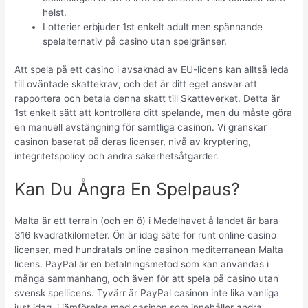
helst.
Lotterier erbjuder 1st enkelt adult men spännande
spelalternativ på casino utan spelgränser.
Att spela på ett casino i avsaknad av EU-licens kan alltså leda
till oväntade skattekrav, och det är ditt eget ansvar att
rapportera och betala denna skatt till Skatteverket. Detta är
1st enkelt sätt att kontrollera ditt spelande, men du måste göra
en manuell avstängning för samtliga casinon. Vi granskar
casinon baserat på deras licenser, nivå av kryptering,
integritetspolicy och andra säkerhetsåtgärder.
Kan Du Ångra En Spelpaus?
Malta är ett terrain (och en ö) i Medelhavet å landet är bara
316 kvadratkilometer. Ön är idag säte för runt online casino
licenser, med hundratals online casinon mediterranean Malta
licens. PayPal är en betalningsmetod som kan användas i
många sammanhang, och även för att spela på casino utan
svensk spellicens. Tyvärr är PayPal casinon inte lika vanliga
just idag, i jämförelse med casinon som innehåller andra