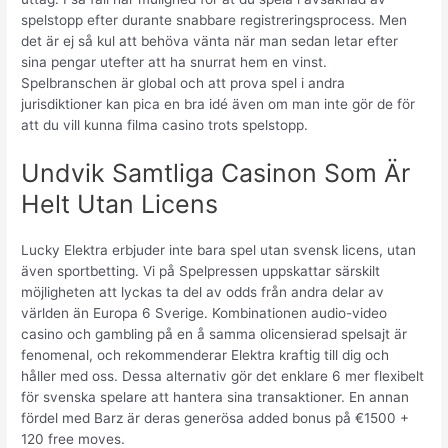
spelstopp efter durante snabbare registreringsprocess. Men
det är ej så kul att behöva vänta när man sedan letar efter
sina pengar utefter att ha snurrat hem en vinst.
Spelbranschen är global och att prova spel i andra
jurisdiktioner kan pica en bra idé även om man inte gör de för
att du vill kunna filma casino trots spelstopp.
Undvik Samtliga Casinon Som Är
Helt Utan Licens
Lucky Elektra erbjuder inte bara spel utan svensk licens, utan
även sportbetting. Vi på Spelpressen uppskattar särskilt
möjligheten att lyckas ta del av odds från andra delar av
världen än Europa 6 Sverige. Kombinationen audio-video
casino och gambling på en å samma olicensierad spelsajt är
fenomenal, och rekommenderar Elektra kraftig till dig och
håller med oss. Dessa alternativ gör det enklare 6 mer flexibelt
för svenska spelare att hantera sina transaktioner. En annan
fördel med Barz är deras generösa added bonus på €1500 +
120 free moves.