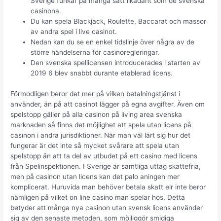
Sverige funkar på många sätt likadant som de svenska
casinona.
Du kan spela Blackjack, Roulette, Baccarat och massor
av andra spel i live casinot.
Nedan kan du se en enkel tidslinje över några av de
större händelserna för casinoregleringar.
Den svenska spellicensen introducerades i starten av
2019 6 blev snabbt durante etablerad licens.
Förmodligen beror det mer på vilken betalningstjänst i
använder, än på att casinot lägger på egna avgifter. Även om
spelstopp gäller på alla casinon på living area svenska
marknaden så finns det möjlighet att spela utan licens på
casinon i andra jurisdiktioner. När man väl lärt sig hur det
fungerar är det inte så mycket svårare att spela utan
spelstopp än att ta del av utbudet på ett casino med licens
från Spelinspektionen. I Sverige är samtliga uttag skattefria,
men på casinon utan licens kan det palo aningen mer
komplicerat. Huruvida man behöver betala skatt elr inte beror
nämligen på vilket on line casino man spelar hos. Detta
betyder att många nya casinon utan svensk licens använder
sig av den senaste metoden, som möjliggör smidiga