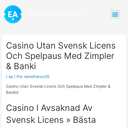
Elo Boost Academy
Casino Utan Svensk Licens
Och Spelpaus Med Zimpler
& Banki
/
se
/ Por
nenofranco10
Casino Utan Svensk Licens Och Spelpaus Med Zimpler &
Bankid
Casino I Avsaknad Av
Svensk Licens » Bästa