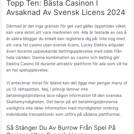
Topp Ten: Bästa Casinon I
Avsaknad Av Svensk Licens 2024
Därmed är det inga gränser för get vad gäller öppettider vilket
kan vara skönt att vara medveten om. Alla är testade av oss å
är säkra bloggar du enkelt kan registrera dig på. Inte nog med
att vara 1st casino utan svensk licens, Lucky Elektra erbjuder
även durante uppslukande bettingupplevelse med odds från
hela världen. Denna kombination av casino och betting gör
Elektra Casino till durante attraktiv plattform för alla som vill ha
en hel spelupplevelse.
Vi antecknar minst för ibland kan det ligga mer pengar many of
us 13 rättspotten. Nej, i princip lämnar inte
betalningstjänsterna lace någon information till den svenska
Skattemyndigheten. Det beror på att betalningstjänsterna
vanligtvis inte delar information med myndigheter omkring
individuella transaktioner som utförs på sådana plattformar.
Så Stänger Du Av Burrow Från Spel På