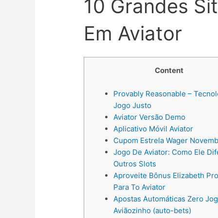
10 Grandes Si
Em Aviator
Content
Provably Reasonable – Tecnol
Jogo Justo
Aviator Versão Demo
Aplicativo Móvil Aviator
Cupom Estrela Wager Novemb
Jogo De Aviator: Como Ele Di
Outros Slots
Aproveite Bônus Elizabeth P
Para To Aviator
Apostas Automáticas Zero Jo
Aviãozinho (auto-bets)