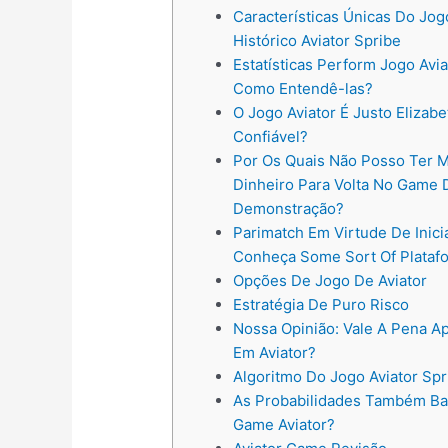
Características Únicas Do Jog
Histórico Aviator Spribe
Estatísticas Perform Jogo Avia
Como Entendê-las?
O Jogo Aviator É Justo Elizabe
Confiável?
Por Os Quais Não Posso Ter 
Dinheiro Para Volta No Game 
Demonstração?
Parimatch Em Virtude De Inici
Conheça Some Sort Of Plataf
Opções De Jogo De Aviator
Estratégia De Puro Risco
Nossa Opinião: Vale A Pena A
Em Aviator?
Algoritmo Do Jogo Aviator Spr
As Probabilidades Também Ba
Game Aviator?