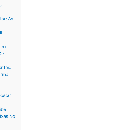
o
tor: Asi
th
Meu
De
antes:
orma
postar
ibe
ixas No