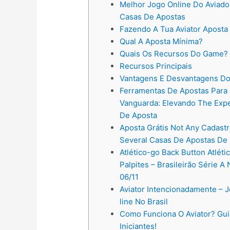
Melhor Jogo Online Do Aviado
Casas De Apostas
Fazendo A Tua Aviator Aposta
Qual A Aposta Mínima?
Quais Os Recursos Do Game?
Recursos Principais
Vantagens E Desvantagens Do
Ferramentas De Apostas Para
Vanguarda: Elevando The Expe
De Aposta
Aposta Grátis Not Any Cadastr
Several Casas De Apostas De
Atlético-go Back Button Atlét
Palpites – Brasileirão Série A
06/11
Aviator Intencionadamente – 
line No Brasil
Como Funciona O Aviator? Gui
Iniciantes!