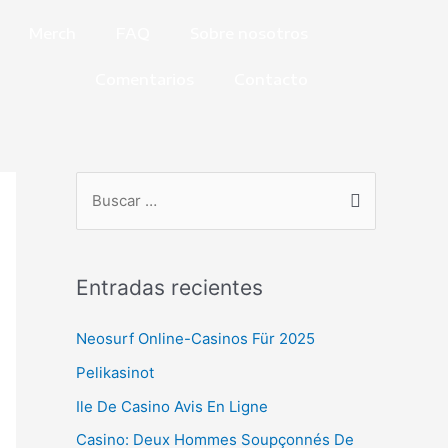
Merch
FAQ
Sobre nosotros
Comentarios
Contacto
Entradas recientes
Neosurf Online-Casinos Für 2025
Pelikasinot
Ile De Casino Avis En Ligne
Casino: Deux Hommes Soupçonnés De