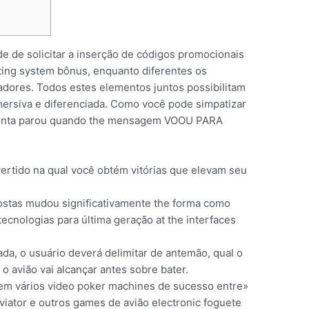
e de solicitar a inserção de códigos promocionais
ating system bônus, enquanto diferentes os
adores. Todos estes elementos juntos possibilitam
mersiva e diferenciada. Como você pode simpatizar
 conta parou quando the mensagem VOOU PARA
vertido na qual você obtém vitórias que elevam seu
ostas mudou significativamente the forma como
tecnologias para última geração at the interfaces
da, o usuário deverá delimitar de antemão, qual o
 o avião vai alcançar antes sobre bater.
tem vários video poker machines de sucesso entre»
 Aviator e outros games de avião electronic foguete