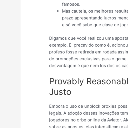
famosos.
Mas cautela, os melhores result
prazo apresentando lucros menor
e só você sabe que clase de jogo
Digamos que você realizou uma aposta m
exemplo. E, precavido como é, acionou
profeso fosse retirada em rodada assim
de promoções exclusivas para o game t
desvantagem é que nem los dos os cas
Provably Reasonabl
Justo
Embora o uso de unblock proxies possa
legais. A adoção dessas inovações tem
jogadores no orbe online da Aviator. A
sobre as apostas, elas intensificam a 