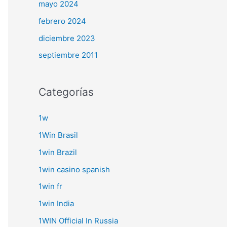
mayo 2024
febrero 2024
diciembre 2023
septiembre 2011
Categorías
1w
1Win Brasil
1win Brazil
1win casino spanish
1win fr
1win India
1WIN Official In Russia