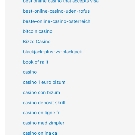
best online casino that accepts visa
best-online-casino-uden-rofus
beste-online-casino-osterreich
bitcoin casino
Bizzo Casino
blackjack-plus-vs-blackjack
book of ra it
casino
casino 1 euro bizum
casino con bizum
casino deposit skrill
casino en ligne fr
casino med zimpler
casino onlina ca