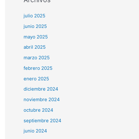
julio 2025
junio 2025
mayo 2025
abril 2025
marzo 2025
febrero 2025
enero 2025
diciembre 2024
noviembre 2024
octubre 2024
septiembre 2024
junio 2024