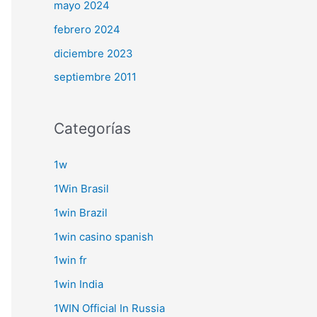
mayo 2024
febrero 2024
diciembre 2023
septiembre 2011
Categorías
1w
1Win Brasil
1win Brazil
1win casino spanish
1win fr
1win India
1WIN Official In Russia