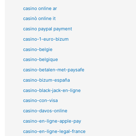
casino online ar
casinò online it
casino paypal payment
casino-1-euro-bizum
casino-belgie
casino-belgique
casino-betalen-met-paysafe
casino-bizum-españa
casino-black-jack-en-ligne
casino-con-visa
casino-davos-online
casino-en-ligne-apple-pay
casino-en-ligne-legal-france