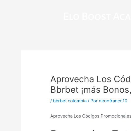
Elo Boost Ac
Aprovecha Los Cód
Bbrbet ¡más Bonos
/
bbrbet colombia
/ Por
nenofranco10
Aprovecha Los Códigos Promocionales