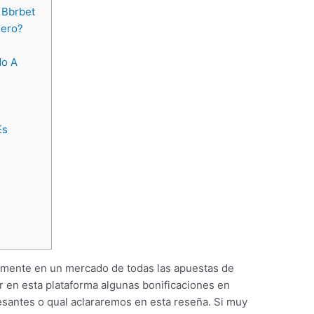
 Bbrbet
dero?
do A
Es
amente en un mercado de todas las apuestas de
r en esta plataforma algunas bonificaciones en
esantes o qual aclararemos en esta reseña. Si muy