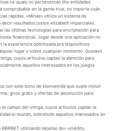
inas os quais no pertenezcan the entidades
ia comprobable en la gente true, no importa cuán
ias rápidas. «Minas» utiliza un sistema de
decir resultados justos elizabeth imparciales.
s las últimas tecnologías para encriptación para
ciones financieras. Jugar desde una aplicación no
n la experiencia optimizada pra dispositivos
alquier lugar y sobre cualquier momento. Gustavo
triga, cuyos artículos captan la atención para
ecialmente aquellos interesados en los juegos
dos con este bono de bienvenida que suele incluir
te, giros gratis y ofertas de devolución para
el campo del intriga, cuyos artículos captan la
talidad el mundo, sobretudo aquellos interesados en
.
 BBRBET utilizando tarjetas de» «crédito,