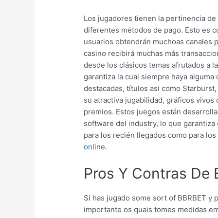
Los jugadores tienen la pertinencia de 
diferentes métodos de pago. Esto es co
usuarios obtendrán muchoas canales p
casino recibirá muchas más transacci
desde los clásicos temas afrutados a 
garantiza la cual siempre haya alguma 
destacadas, títulos asi como Starburs
su atractiva jugabilidad, gráficos vivo
premios. Estos juegos están desarroll
software del industry, lo que garantiza
para los recién llegados como para los
online
.
Pros Y Contras De 
Si has jugado some sort of BBRBET y p
importante os quais tomes medidas em 