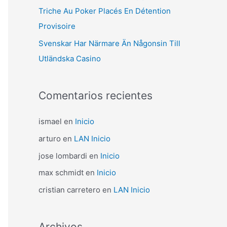
Triche Au Poker Placés En Détention
Provisoire
Svenskar Har Närmare Än Någonsin Till
Utländska Casino
Comentarios recientes
ismael
en
Inicio
arturo
en
LAN Inicio
jose lombardi
en
Inicio
max schmidt
en
Inicio
cristian carretero
en
LAN Inicio
Archivos