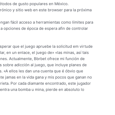
métodos de gusto populares en México.
rónico y sitio web en este browser para la próxima
engan fácil acceso a herramientas como límites para
a opciones de época de espera afin de controlar
perar que el juego apruebe la solicitud em virtude
llar, en un enlace, el juego de» «las minas, así tais
nes. Actualmente, Bbrbet ofrece mi función de
 sobre adicción al juego, que incluye planes de
. «A ellos les dan una cuenta que é óbvio que
nte jamas en la vida gana y mis pocos que ganan no
rieta. Por cada diamante encontrado, este jugador
uentra una bomba u mina, pierde en absoluto lo