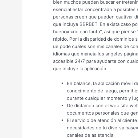
bien muchos pueden buscar entretenimi
esencial estar concentrado a posibles s
personas creen que pueden cautivar di
que incluye BBRBET. En exista caso pod
bueno» «no dan tanto”, así que piense 
rápido. Por la disparidad de dominios 
ue pode cuáles son mis canales de cond
idiomas que maneja los angeles págin
accesible 24/7 para ayudarte con cual
que incluye la aplicación.
En balance, la aplicación móvil d
conocimiento de juego, permitien
durante cualquier momento y lug
De dictamen con el web site web 
documentos personales que gen
El servicio de atención al clien
necesidades de tu diversa base»
canales de asistencia.