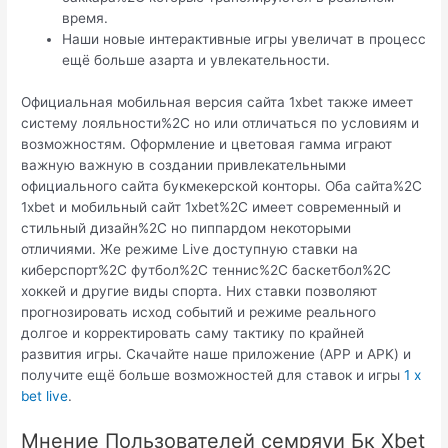
время.
Наши новые интерактивные игры увеличат в процесс
ещё больше азарта и увлекательности.
Официальная мобильная версия сайта 1xbet также имеет
систему лояльности%2C но или отличаться по условиям и
возможностям. Оформление и цветовая гамма играют
важную важную в создании привлекательными
официального сайта букмекерской конторы. Оба сайта%2C
1xbet и мобильный сайт 1xbet%2C имеет современный и
стильный дизайн%2C но пиппардом некоторыми
отличиями. Же режиме Live доступную ставки на
киберспорт%2C футбол%2C теннис%2C баскетбол%2C
хоккей и другие виды спорта. Них ставки позволяют
прогнозировать исход событий и режиме реального
долгое и корректировать саму тактику по крайней
развития игры. Скачайте наше приложение (APP и APK) и
получите ещё больше возможностей для ставок и игры
1 x
bet live
.
Мнение Пользователей семряуи Бк Xbet