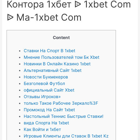
Контора 1хбет ᐉ 1xbet Com
ᐉ Ma-1xbet Com
Content
Ставки На Спорт В 1xbet
Мнение Пользователей том Бк Xbet
Новинки В Онлайн Казино 1xbet
Альтернативный Сайт 1xbet
Новости Букмекеров
Безголевой Футбол
официальный Сайт Xbet
Отзывы Игроков»
только Такое Рабочее Зеркало%3F
Промокод На Сайт 1xbet
Настольный Теннис Быстрые Ставки!
вида Спорта На 1xbet
Как Войти и 1хбет
Игровые Клиенты дли Ставок В 1xbet Kz