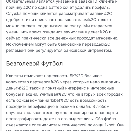
Обязательным является указание в заявке ID клиента и
причину%2C по одна бэттер хочет удалить профиль.
Служба помощи клиентов рассматривает заявки%2C
одобряет их и присылает пользователям%2C только
можно сделать со деньгами на счету. Мы стараемся
уменьшить время ожидания зачисления денег%2C и
сейчас практически все денежных проходят мгновенно.
Исключением могут быть банковские переводы%2C
регламент они регулируется банковской интранетом.
Безголевой Футбол
Клиенты отмечают надежность БК%2C большое
количество партнеров%2C через которые надо выводить
деньги%2C такой и понятный интерфейс и интересные
бонусы и акции. Учитывая%2C что не вторых всех городах
есть офисы компании 1xbet%2C есть возможность
проходить верификацию в режиме онлайн. В любом
случае» «пользователю нужно отсканировать паспорт и
сфотографировать даже на его выделялись. Оба файла
съезжаются специалистам технической помощи 1xbet. Они
может проверить данные только произвести активацию