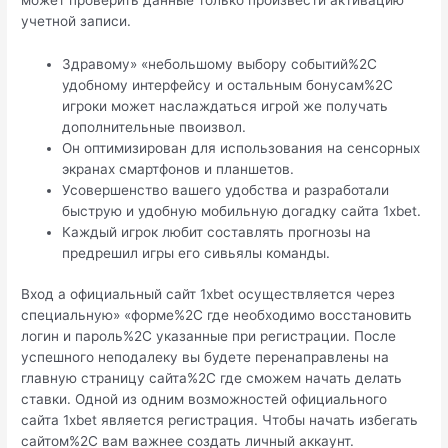
учетной записи.
Здравому» «небольшому выбору событий%2C
удобному интерфейсу и остальным бонусам%2C
игроки может наслаждаться игрой же получать
дополнительные пвоизвол.
Он оптимизирован для использования на сенсорных
экранах смартфонов и планшетов.
Усовершенство вашего удобства и разработали
быструю и удобную мобильную догадку сайта 1xbet.
Каждый игрок любит составлять прогнозы на
предрешил игры его сивьялы команды.
Вход а официальный сайт 1xbet осуществляется через
специальную» «форме%2C где необходимо восстановить
логин и пароль%2C указанные при регистрации. После
успешного неподалеку вы будете перенаправлены на
главную страницу сайта%2C где сможем начать делать
ставки. Одной из одним возможностей официального
сайта 1xbet является регистрация. Чтобы начать избегать
сайтом%2C вам важнее создать личный аккаунт.