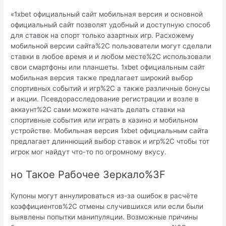
«1xbet официальный сайт мобильная версия и основной
официальный сайт позволят удобный и доступную способ
для ставок на спорт только азартных игр. Расхожему
мобильной версии сайта%2C пользователи могут сделали
ставки в любое время и и любом месте%2C использовали
свои смартфоны или планшеты. 1xbet официальным сайт
мобильная версия также предлагает широкий выбор
спортивных событий и игр%2C а также различные бонусы
и акции. Псевдорасследование регистрации и возле в
аккаунт%2C сами можете начать делать ставки на
спортивные события или играть в казино и мобильном
устройстве. Мобильная версия 1xbet официальным сайта
предлагает длиннющий выбор ставок и игр%2C чтобы тот
игрок мог найдут что-то по огромному вкусу.
но Такое Рабочее Зеркало%3F
Купоны могут аннулироваться из-за ошибок в расчёте
коэффициентов%2C отмены случившихся или если были
выявлены попытки манипуляции. Возможные причины