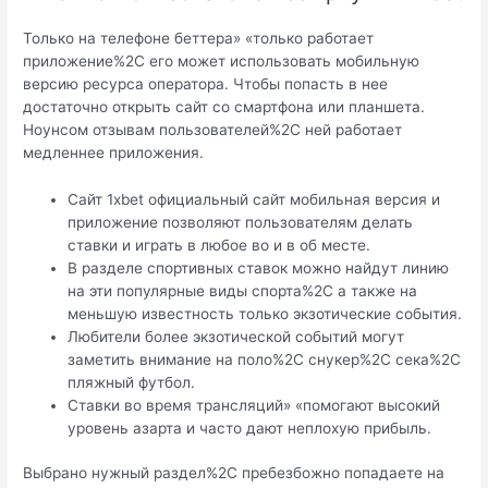
Только на телефоне беттера» «только работает
приложение%2C его может использовать мобильную
версию ресурса оператора. Чтобы попасть в нее
достаточно открыть сайт со смартфона или планшета.
Ноунсом отзывам пользователей%2C ней работает
медленнее приложения.
Сайт 1xbet официальный сайт мобильная версия и
приложение позволяют пользователям делать
ставки и играть в любое во и в об месте.
В разделе спортивных ставок можно найдут линию
на эти популярные виды спорта%2C а также на
меньшую известность только экзотические события.
Любители более экзотической событий могут
заметить внимание на поло%2C снукер%2C сека%2C
пляжный футбол.
Ставки во время трансляций» «помогают высокий
уровень азарта и часто дают неплохую прибыль.
Выбрано нужный раздел%2C пребезбожно попадаете на