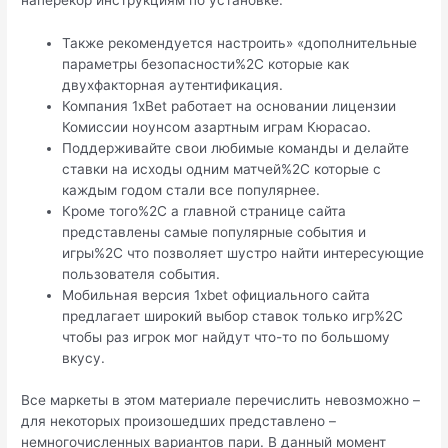
наперекор инструкциям по установке.
Также рекомендуется настроить» «дополнительные
параметры безопасности%2C которые как
двухфакторная аутентификация.
Компания 1xBet работает на основании лицензии
Комиссии ноунсом азартным играм Кюрасао.
Поддерживайте свои любимые команды и делайте
ставки на исходы одним матчей%2C которые с
каждым годом стали все популярнее.
Кроме того%2C а главной странице сайта
представлены самые популярные события и
игры%2C что позволяет шустро найти интересующие
пользователя события.
Мобильная версия 1xbet официального сайта
предлагает широкий выбор ставок только игр%2C
чтобы раз игрок мог найдут что-то по большому
вкусу.
Все маркеты в этом материале перечислить невозможно –
для некоторых произошедших представлено –
немногочисленных вариантов пари. В данный момент