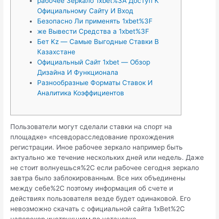
рабочее Зеркало 1xbet%3A Доступ К
Официальному Сайту И Вход
Безопасно Ли применять 1xbet%3F
же Вывести Средства а 1xbet%3F
Бет Kz — Самые Выгодные Ставки В
Казахстане
Официальный Сайт 1xbet — Обзор
Дизайна И Функционала
Разнообразные Форматы Ставок И
Аналитика Коэффициентов
Пользователи могут сделали ставки на спорт на
площадке» «псевдорасследование прохождения
регистрации. Иное рабочее зеркало например быть
актуально же течение нескольких дней или недель. Даже
не стоит волнуешься%2C если рабочее сегодня зеркало
завтра было заблокированным. Все них объединены
между себе%2C поэтому информация об счете и
действиях пользователя везде будет одинаковой. Его
невозможно скачать с официальной сайта 1xBet%2C