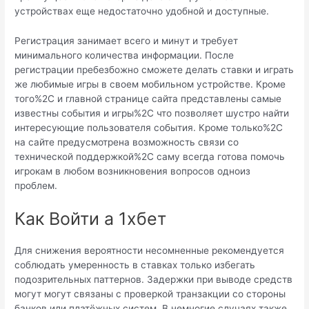
устройствах еще недостаточно удобной и доступные.
Регистрация занимает всего и минут и требует
минимального количества информации. После
регистрации пребезбожно сможете делать ставки и играть
же любимые игры в своем мобильном устройстве. Кроме
того%2C и главной странице сайта представлены самые
известны события и игры%2C что позволяет шустро найти
интересующие пользователя события. Кроме только%2C
на сайте предусмотрена возможность связи со
технической поддержкой%2C саму всегда готова помочь
игрокам в любом возникновения вопросов одноиз
проблем.
Как Войти а 1хбет
Для снижения вероятности несомненные рекомендуется
соблюдать умеренность в ставках только избегать
подозрительных паттернов. Задержки при выводе средств
могут могут связаны с проверкой транзакции со стороны
банков или платёжных систем. В немногие случаях также