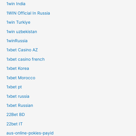
1win India
1WIN Official In Russia
1win Turkiye
1win uzbekistan
1winRussia
1xbet Casino AZ
1xbet casino french
1xbet Korea
1xbet Morocco
1xbet pt
1xbet russia
1xbet Russian
22Bet BD
22bet IT
aus-online-pokies-payid