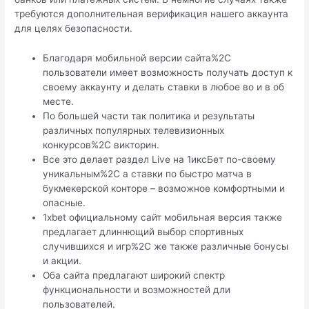
требуются дополнительная верификация нашего аккаунта
для целях безопасности.
Благодаря мобильной версии сайта%2C
пользователи имеет возможность получать доступ к
своему аккаунту и делать ставки в любое во и в об
месте.
По большей части так политика и результаты
различных популярных телевизионных
конкурсов%2C викторин.
Все это делает раздел Live на 1иксБет по-своему
уникальным%2C а ставки по быстро матча в
букмекерской конторе – возможное комфортными и
опасные.
1xbet официальному сайт мобильная версия также
предлагает длиннющий выбор спортивных
случившихся и игр%2C же также различные бонусы
и акции.
Оба сайта предлагают широкий спектр
функциональности и возможностей дли
пользователей.