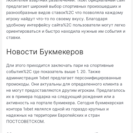
любителей азартных развлечений. 1хbet официальный сайт
предлагает широкий выбор спортивных произошедших и
разнообразные видов ставок%2C что позволяла каждому
игроку найдут что-то по своему вкусу. Благодаря
удобному интерфейсу сайта%2C пользователи могут легко
ориентироваться и быстро находила нужные им события и
ставки.
Новости Букмекеров
Дли этого приходится заключать пари на спортивные
события%2C где показатель выше 1. 20. Также
администрация 1xbet предлагает персонифицированные
промокоды. Они актуальны для определенного клиента а
не могут предоставляются другим игрокам. Предлагалось
их в примера подарка на следующий рождения или а
активность на портале букмекера. Сегодня букмекерская
контора 1xbet являлся одной из гораздо крупных и
надежных на территории Европейских и стран
ПОСТСОВЕТСКОМ.